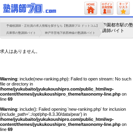
学園都市駅の
予備校講師・正社員の求人情報を探すなら【塾講師プロ ドットコム】
講師バイト
兵庫県の塾講師バイト
神戸市営地下鉄西神線の塾講師バイト
求人はありません。
Warning
: include(new-ranking.php): Failed to open stream: No such
file or directory in
/home/jyukubaito/jyukukoushipro.com/public_html/wp-
content/themes/jyukukoushipro_theme/taxonomy-line.php
on
line
69
Warning
: include(): Failed opening 'new-ranking.php' for inclusion
(include_path='.:/opt/php-8.3.30/data/pear') in
/home/jyukubaito/jyukukoushipro.com/public_html/wp-
content/themes/jyukukoushipro_theme/taxonomy-line.php
on
line
69