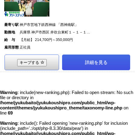
最寄り駅
神戸市営地下鉄西神線 「西神南駅」
勤務地
兵庫県 神戸市西区 井吹台東町１－１－１…
給 与
【月給】 214,700円～350,000円
雇用形態
正社員
詳細を見る
キープする
Warning
: include(new-ranking.php): Failed to open stream: No such
file or directory in
/home/jyukubaito/jyukukoushipro.com/public_html/wp-
content/themes/jyukukoushipro_theme/taxonomy-line.php
on
line
69
Warning
: include(): Failed opening 'new-ranking.php' for inclusion
(include_path='.:/opt/php-8.3.30/data/pear') in
/home/jyukubaito/jyukukoushipro.com/public_html/wp-