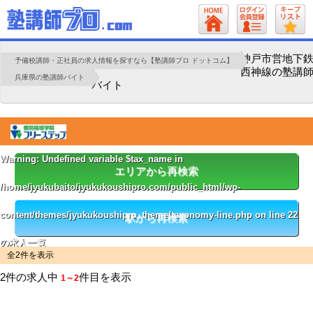
神戸市営地下
予備校講師・正社員の求人情報を探すなら【塾講師プロ ドットコム】
西神線の塾講
兵庫県の塾講師バイト
バイト
Warning
: Undefined variable $tax_name in
エリアから再検索
/home/jyukubaito/jyukukoushipro.com/public_html/wp-
content/themes/jyukukoushipro_theme/taxonomy-line.php
on line
22
駅から再検索
の求人一覧
全2件を表示
2件の求人中
件目を表示
1～2