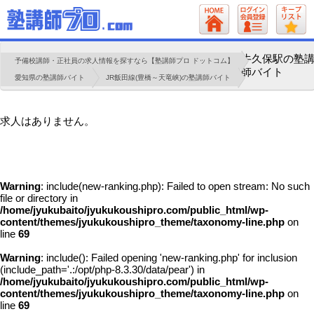
牛久保駅の塾
予備校講師・正社員の求人情報を探すなら【塾講師プロ ドットコム】
師バイト
愛知県の塾講師バイト
JR飯田線(豊橋～天竜峡)の塾講師バイト
求人はありません。
Warning
: include(new-ranking.php): Failed to open stream: No such
file or directory in
/home/jyukubaito/jyukukoushipro.com/public_html/wp-
content/themes/jyukukoushipro_theme/taxonomy-line.php
on
line
69
Warning
: include(): Failed opening 'new-ranking.php' for inclusion
(include_path='.:/opt/php-8.3.30/data/pear') in
/home/jyukubaito/jyukukoushipro.com/public_html/wp-
content/themes/jyukukoushipro_theme/taxonomy-line.php
on
line
69