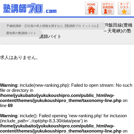
JR飯田線(豊橋
予備校講師・正社員の求人情報を探すなら【塾講師プロ ドットコム】
～天竜峡)の塾
愛知県の塾講師バイト
講師バイト
求人はありません。
Warning
: include(new-ranking.php): Failed to open stream: No such
file or directory in
/home/jyukubaito/jyukukoushipro.com/public_html/wp-
content/themes/jyukukoushipro_theme/taxonomy-line.php
on
line
69
Warning
: include(): Failed opening 'new-ranking.php' for inclusion
(include_path='.:/opt/php-8.3.30/data/pear') in
/home/jyukubaito/jyukukoushipro.com/public_html/wp-
content/themes/jyukukoushipro_theme/taxonomy-line.php
on