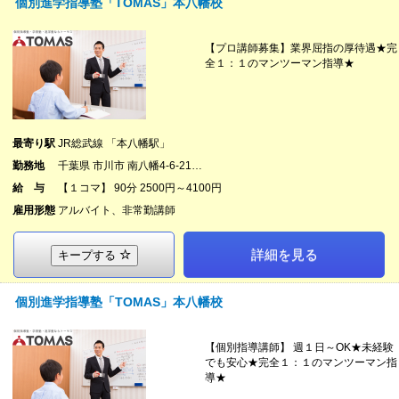
個別進学指導塾「TOMAS」本八幡校
【プロ講師募集】業界屈指の厚待遇★完
全１：１のマンツーマン指導★
最寄り駅
JR総武線 「本八幡駅」
勤務地
千葉県 市川市 南八幡4-6-21…
給 与
【１コマ】 90分 2500円～4100円
雇用形態
アルバイト、非常勤講師
詳細を見る
キープする
個別進学指導塾「TOMAS」本八幡校
【個別指導講師】 週１日～OK★未経験
でも安心★完全１：１のマンツーマン指
導★