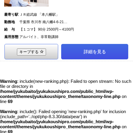
最寄り駅
ＪＲ総武線 「本八幡駅」
勤務地
千葉県 市川市 南八幡4-6-21…
給 与
【１コマ】 90分 2500円～4100円
雇用形態
アルバイト、非常勤講師
詳細を見る
キープする
Warning
: include(new-ranking.php): Failed to open stream: No such
file or directory in
/home/jyukubaito/jyukukoushipro.com/public_html/wp-
content/themes/jyukukoushipro_theme/taxonomy-line.php
on
line
69
Warning
: include(): Failed opening 'new-ranking.php' for inclusion
(include_path='.:/opt/php-8.3.30/data/pear') in
/home/jyukubaito/jyukukoushipro.com/public_html/wp-
content/themes/jyukukoushipro_theme/taxonomy-line.php
on
line
69