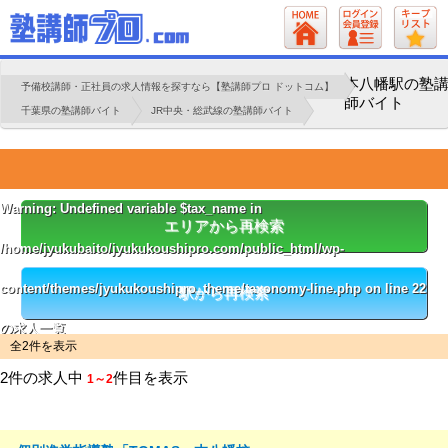
本八幡駅の塾
予備校講師・正社員の求人情報を探すなら【塾講師プロ ドットコム】
師バイト
千葉県の塾講師バイト
JR中央・総武線の塾講師バイト
Warning
: Undefined variable $tax_name in
エリアから再検索
/home/jyukubaito/jyukukoushipro.com/public_html/wp-
content/themes/jyukukoushipro_theme/taxonomy-line.php
on line
22
駅から再検索
の求人一覧
全2件を表示
2件の求人中
件目を表示
1～2