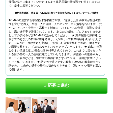
優秀な先生に集まっていただけるよう業界屈指の厚待遇でお迎えしますの
で、是非ご応募ください。
【個別指導講師】 週１日～OK★未経験でも安心★完全１：１のマンツーマン指導★
TOMASの運営する学習塾は首都圏に97校。 “徹底した個別教育が生徒の個
性を育む”と考え、生徒一人に講師一人のマンツーマン指導を行います。 だ
からこそ、小・中学生・高校生を対象に、ハイレベルな学習・指導を提供
し、高い進学率で評価されています。 あなたの経験、プロフェッショナル
としての技術をぜひTOMASで活かしてください。 ★ 業界屈指の厚待遇 こ
れまでのあなたの指導経験を考慮し、2,500円～で授業時給を決定いたしま
す。 3ヵ月に一度は査定を実施し、頑張った分適宜昇給が可能。 働きやす
い環境を整えて、プロのあなたをバックアップいたします。 ★ 1対1で指導
しやすい環境 1対1の完全な個別指導方式ですので、これまでに培ったスキ
ルを目の前の一人の生徒に注力していただきます。 保護者への連絡やカリ
キュラム管理などは、常駐する教務社員がすべて担当。 講師は授業にじっ
くりと集中できます。 ★ 駅チカで通いやすい教室 TOMASの教室はすべて
駅チカ。 ご自分の通学や帰宅の都合などを考えて、通いやすい場所を選ん
で働けます。
» 応募に進む