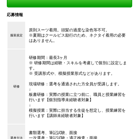
応募情報
原則スーツ着用。頭髪の過度な染色等不可。
※夏期はクールビス励行のため、ネクタイ着用の必要
服装規定
はありません。
研修期間：最長3ヶ月
※ 研修期間は経験・スキルを考慮して個別に設定しま
す。
※ 受講形式や、模擬授業形式などがあります。
現場研修：選考を通過された方全員が受講します。
研修
↓
板書研修：実際の授業に立つ前に、職員と授業練習を
行います【個別指導未経験者対象】
↓
模擬授業：実際に担当する生徒を想定し、授業練習を
行います【講師未経験者対象】
書類選考、筆記試験、面接
一次選考：筆記試験・適正検査・面接
選考方法