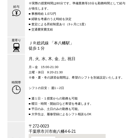
※実際の授業時間は80分です。準備業務等10分も勤務時間として給与
給与
が発生します。
■ 事務時給 1,072円
■ 経験を考慮のうえ時給を決定
■ 査定による昇給制度あり（3ヶ月に1度）
■ 交通費実費支給
最寄り
ＪＲ総武線 「本八幡駅」
徒歩１分
月, 火, 水, 木, 金, 土, 祝日
月～金 15:00-21:30
土曜・休日 9:20-21:30
※春・夏・冬の講習会期間は、希望のシフトを別途設定いたします。
時間帯
シフトの目安： 週1～2日
■ 週１日・１授業からの勤務も可能
■ 曜日・時間・開始日など希望を考慮します。
■ 平日のみ、土日のみの勤務も可能。
■ 大学生は、履修登録によるシフト相談もOK
〒272-0023
千葉県市川市南八幡4-6-21