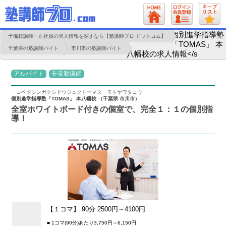
個別進学指導塾
予備校講師・正社員の求人情報を探すなら【塾講師プロ ドットコム】
「TOMAS」 本
千葉県の塾講師バイト
市川市の塾講師バイト
八幡校の求人情報</s
アルバイト
非常勤講師
コベツシンガクシドウジュクトーマス モトヤワタコウ
個別進学指導塾「TOMAS」 本八幡校 （千葉県 市川市）
全室ホワイトボード付きの個室で、完全１：１の個別指
導！
【１コマ】 90分 2500円～4100円
■ 1コマ(90分)あたり3,750円～6,150円