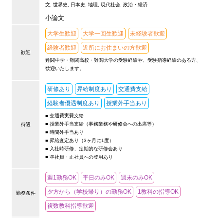
文, 世界史, 日本史, 地理, 現代社会, 政治・経済
小論文
大学生歓迎
大学一回生歓迎
未経験者歓迎
経験者歓迎
近所にお住まいの方歓迎
歓迎
難関中学・難関高校・難関大学の受験経験や、受験指導経験のある方、
歓迎いたします。
研修あり
昇給制度あり
交通費支給
経験者優遇制度あり
授業外手当あり
■ 交通費実費支給
■ 授業外手当支給（事務業務や研修会への出席等）
待遇
■ 時間外手当あり
■ 昇給査定あり（3ヶ月に1度）
■ 入社時研修、定期的な研修会あり
■ 準社員・正社員への登用あり
週1勤務OK
平日のみOK
週末のみOK
夕方から（学校帰り）の勤務OK
1教科の指導OK
勤務条件
複数教科指導歓迎