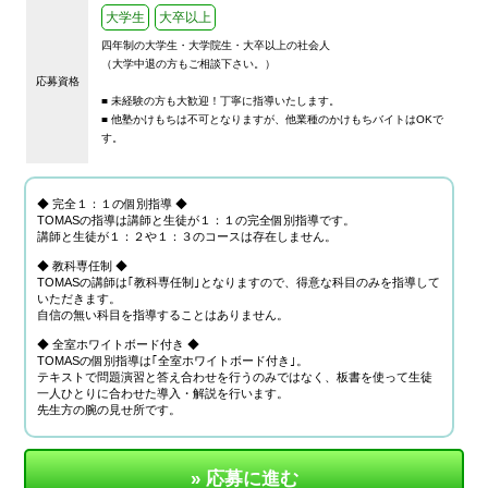
大学生
大卒以上
四年制の大学生・大学院生・大卒以上の社会人
（大学中退の方もご相談下さい。）
応募資格
■ 未経験の方も大歓迎！丁寧に指導いたします。
■ 他塾かけもちは不可となりますが、他業種のかけもちバイトはOKで
す。
◆ 完全１：１の個別指導 ◆
TOMASの指導は講師と生徒が１：１の完全個別指導です。
講師と生徒が１：２や１：３のコースは存在しません。
◆ 教科専任制 ◆
TOMASの講師は｢教科専任制｣となりますので、得意な科目のみを指導して
いただきます。
自信の無い科目を指導することはありません。
◆ 全室ホワイトボード付き ◆
TOMASの個別指導は｢全室ホワイトボード付き｣。
テキストで問題演習と答え合わせを行うのみではなく、板書を使って生徒
一人ひとりに合わせた導入・解説を行います。
先生方の腕の見せ所です。
» 応募に進む