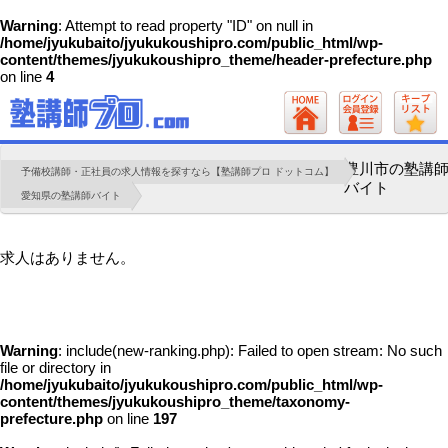
Warning
: Attempt to read property "ID" on null in
/home/jyukubaito/jyukukoushipro.com/public_html/wp-
content/themes/jyukukoushipro_theme/header-prefecture.php
on line
4
豊川市の塾講
予備校講師・正社員の求人情報を探すなら【塾講師プロ ドットコム】
バイト
愛知県の塾講師バイト
求人はありません。
Warning
: include(new-ranking.php): Failed to open stream: No such
file or directory in
/home/jyukubaito/jyukukoushipro.com/public_html/wp-
content/themes/jyukukoushipro_theme/taxonomy-
prefecture.php
on line
197