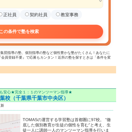
正社員
契約社員
教室事務
この条件で塾を検索
。集団指導の塾、個別指導の塾など個性豊かな塾がたくさん！あなたに
『会員登録不要』で応募もカンタン！近所の塾を探すときは「条件を変
でも安心★完全１：１のマンツーマン指導★
千葉校（千葉県千葉市中央区）
更新
TOMASの運営する学習塾は首都圏に97校。 “徹
底した個別教育が生徒の個性を育む”と考え、生
徒一人に講師一人のマンツーマン指導を行いま