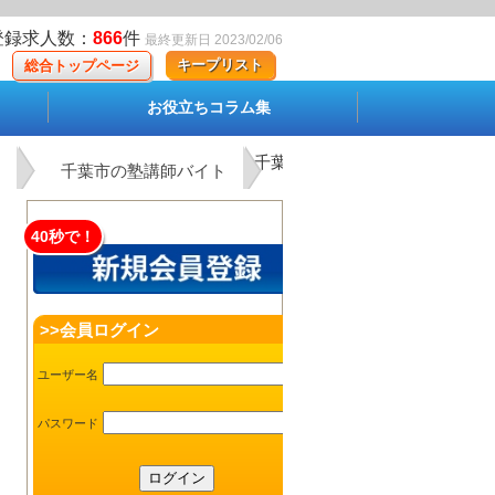
登録求人数：
866
件
最終更新日 2023/02/06
キープリスト
総合トップページ
お役立ちコラム集
千葉市中央区の塾講師バイト
千葉市の塾講師バイト
40秒で！
>>会員ログイン
ユーザー名
パスワード