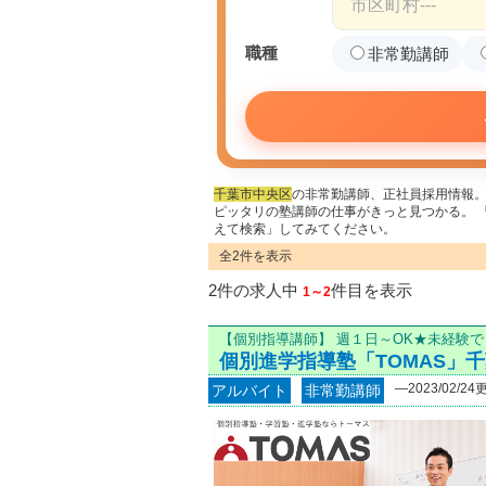
職種
非常勤講師
千葉市中央区
の
非常勤講師
、正社員採用情報
ピッタリの塾講師の仕事がきっと見つかる。 
えて検索」してみてください。
全2件を表示
2件の求人中
件目を表示
1～2
【個別指導講師】 週１日～OK★未経験
個別進学指導塾「TOMAS」
―2023/02/24
アルバイト
非常勤講師