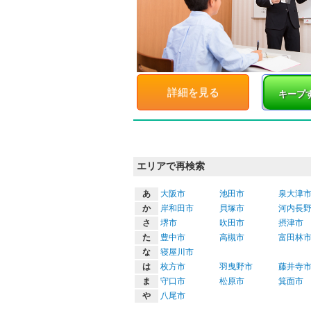
詳細を見る
キープ
エリアで再検索
あ
大阪市
池田市
泉大津
か
岸和田市
貝塚市
河内長
さ
堺市
吹田市
摂津市
た
豊中市
高槻市
富田林
な
寝屋川市
は
枚方市
羽曳野市
藤井寺
ま
守口市
松原市
箕面市
や
八尾市