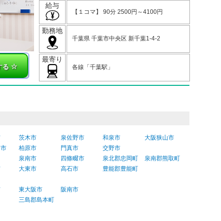
給与
【１コマ】 90分 2500円～4100円
勤務地
千葉県 千葉市中央区 新千葉1-4-2
最寄り
する
各線「千葉駅」
市
茨木市
泉佐野市
和泉市
大阪狭山市
野市
柏原市
門真市
交野市
泉南市
四條畷市
泉北郡忠岡町
泉南郡熊取町
市
大東市
高石市
豊能郡豊能町
市
東大阪市
阪南市
三島郡島本町