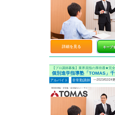
詳細を見る
キープ
【プロ講師募集】業界屈指の厚待遇★完
個別進学指導塾「TOMAS」
―2023/02/24
アルバイト
非常勤講師