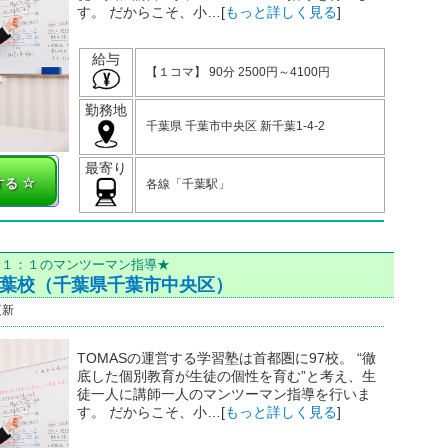
す。 だからこそ、小…[
もっと詳しく見る
]
給与
【１コマ】 90分 2500円～4100円
勤務地
千葉県 千葉市中央区 新千葉1-4-2
最寄り
する
各線「千葉駅」
全１：１のマンツーマン指導★
千葉校（千葉県千葉市中央区）
更新
TOMASの運営する学習塾は首都圏に97校。 “徹
底した個別教育が生徒の個性を育む”と考え、生
徒一人に講師一人のマンツーマン指導を行いま
す。 だからこそ、小…[
もっと詳しく見る
]