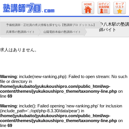
中八木駅の塾
予備校講師・正社員の求人情報を探すなら【塾講師プロ ドットコム】
師バイト
兵庫県の塾講師バイト
山陽電鉄本線の塾講師バイト
求人はありません。
Warning
: include(new-ranking.php): Failed to open stream: No such
file or directory in
/home/jyukubaito/jyukukoushipro.com/public_html/wp-
content/themes/jyukukoushipro_theme/taxonomy-line.php
on
line
69
Warning
: include(): Failed opening 'new-ranking.php' for inclusion
(include_path='.:/opt/php-8.3.30/data/pear') in
/home/jyukubaito/jyukukoushipro.com/public_html/wp-
content/themes/jyukukoushipro_theme/taxonomy-line.php
on
line
69