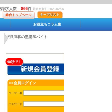
登録求人数：
866
件
最終更新日 2023/02/06
キープリスト
総合トップページ
お役立ちコラム集
沢良宜駅の塾講師バイト
40秒で！
>>会員ログイン
ユーザー名
パスワード