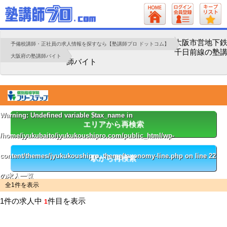
大阪市営地下
予備校講師・正社員の求人情報を探すなら【塾講師プロ ドットコム】
千日前線の塾
大阪府の塾講師バイト
師バイト
Warning
: Undefined variable $tax_name in
エリアから再検索
/home/jyukubaito/jyukukoushipro.com/public_html/wp-
content/themes/jyukukoushipro_theme/taxonomy-line.php
on line
22
駅から再検索
の求人一覧
全1件を表示
1件の求人中
件目を表示
1