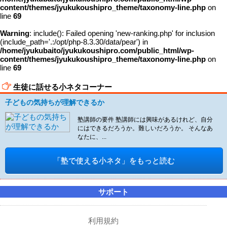
content/themes/jyukukoushipro_theme/taxonomy-line.php
on
line
69
Warning
: include(): Failed opening 'new-ranking.php' for inclusion
(include_path='.:/opt/php-8.3.30/data/pear') in
/home/jyukubaito/jyukukoushipro.com/public_html/wp-
content/themes/jyukukoushipro_theme/taxonomy-line.php
on
line
69
生徒に話せる小ネタコーナー
子どもの気持ちが理解できるか
塾講師の要件 塾講師には興味があるけれど、自分
にはできるだろうか。難しいだろうか。 そんなあ
なたに、...
「塾で使える小ネタ」をもっと読む
サポート
利用規約