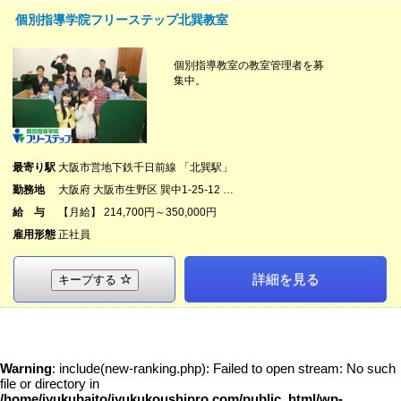
個別指導学院フリーステップ北巽教室
個別指導教室の教室管理者を募
集中。
最寄り駅
大阪市営地下鉄千日前線 「北巽駅」
勤務地
大阪府 大阪市生野区 巽中1-25-12 …
給 与
【月給】 214,700円～350,000円
雇用形態
正社員
詳細を見る
キープする
Warning
: include(new-ranking.php): Failed to open stream: No such
file or directory in
/home/jyukubaito/jyukukoushipro.com/public_html/wp-