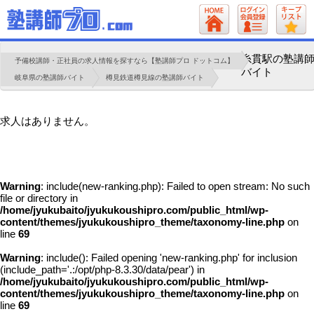
糸貫駅の塾講
予備校講師・正社員の求人情報を探すなら【塾講師プロ ドットコム】
バイト
岐阜県の塾講師バイト
樽見鉄道樽見線の塾講師バイト
求人はありません。
Warning
: include(new-ranking.php): Failed to open stream: No such
file or directory in
/home/jyukubaito/jyukukoushipro.com/public_html/wp-
content/themes/jyukukoushipro_theme/taxonomy-line.php
on
line
69
Warning
: include(): Failed opening 'new-ranking.php' for inclusion
(include_path='.:/opt/php-8.3.30/data/pear') in
/home/jyukubaito/jyukukoushipro.com/public_html/wp-
content/themes/jyukukoushipro_theme/taxonomy-line.php
on
line
69