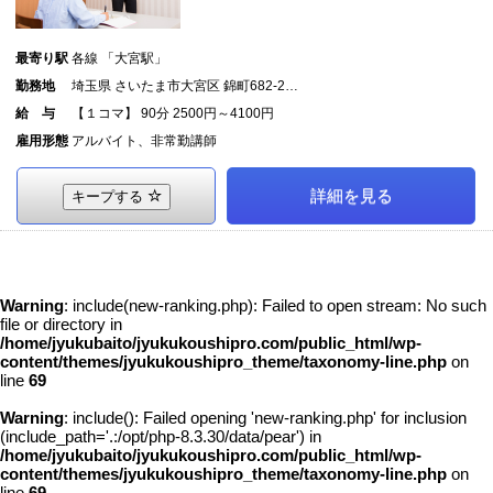
最寄り駅
各線 「大宮駅」
勤務地
埼玉県 さいたま市大宮区 錦町682-2…
給 与
【１コマ】 90分 2500円～4100円
雇用形態
アルバイト、非常勤講師
詳細を見る
キープする
Warning
: include(new-ranking.php): Failed to open stream: No such
file or directory in
/home/jyukubaito/jyukukoushipro.com/public_html/wp-
content/themes/jyukukoushipro_theme/taxonomy-line.php
on
line
69
Warning
: include(): Failed opening 'new-ranking.php' for inclusion
(include_path='.:/opt/php-8.3.30/data/pear') in
/home/jyukubaito/jyukukoushipro.com/public_html/wp-
content/themes/jyukukoushipro_theme/taxonomy-line.php
on
line
69