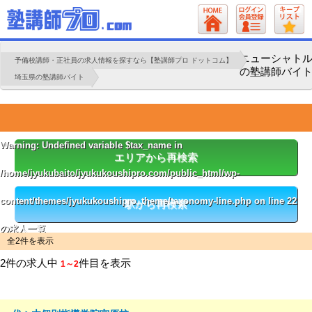
ニューシャト
予備校講師・正社員の求人情報を探すなら【塾講師プロ ドットコム】
の塾講師バイ
埼玉県の塾講師バイト
Warning
: Undefined variable $tax_name in
エリアから再検索
/home/jyukubaito/jyukukoushipro.com/public_html/wp-
content/themes/jyukukoushipro_theme/taxonomy-line.php
on line
22
駅から再検索
の求人一覧
全2件を表示
2件の求人中
件目を表示
1～2