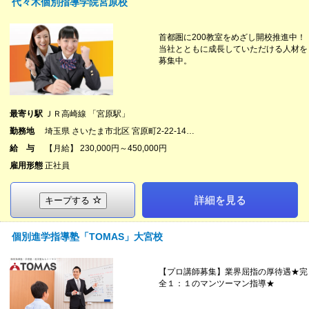
代々木個別指導学院宮原校
首都圏に200教室をめざし開校推進中！
当社とともに成長していただける人材を
募集中。
最寄り駅
ＪＲ高崎線 「宮原駅」
勤務地
埼玉県 さいたま市北区 宮原町2-22-14…
給 与
【月給】 230,000円～450,000円
雇用形態
正社員
詳細を見る
キープする
個別進学指導塾「TOMAS」大宮校
【プロ講師募集】業界屈指の厚待遇★完
全１：１のマンツーマン指導★