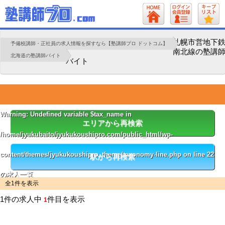
札幌市営地下
予備校講師・正社員の求人情報を探すなら【塾講師プロ ドットコム】
南北線の塾講
北海道の塾講師バイト
バイト
Warning
: Undefined variable $tax_name in
エリアから再検索
/home/jyukubaito/jyukukoushipro.com/public_html/wp-
content/themes/jyukukoushipro_theme/taxonomy-line.php
on line
22
駅から再検索
の求人一覧
全1件を表示
1件の求人中
件目を表示
1