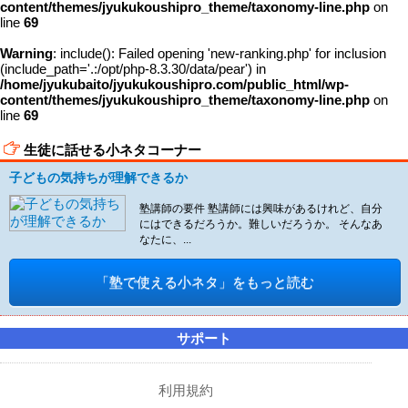
content/themes/jyukukoushipro_theme/taxonomy-line.php
on
line
69
Warning
: include(): Failed opening 'new-ranking.php' for inclusion
(include_path='.:/opt/php-8.3.30/data/pear') in
/home/jyukubaito/jyukukoushipro.com/public_html/wp-
content/themes/jyukukoushipro_theme/taxonomy-line.php
on
line
69
生徒に話せる小ネタコーナー
子どもの気持ちが理解できるか
塾講師の要件 塾講師には興味があるけれど、自分
にはできるだろうか。難しいだろうか。 そんなあ
なたに、...
「塾で使える小ネタ」をもっと読む
サポート
利用規約