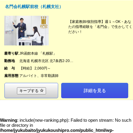
名門会札幌駅前校（札幌支社）
【家庭教師/個別指導】週１～OK・あな
たの指導経験を「名門会」で生かしてく
ださい！
最寄り駅
JR函館本線 「札幌駅」
勤務地
北海道 札幌市北区 北7条西2-20…
給 与
【時給】 2,060円～
雇用形態
アルバイト、非常勤講師
詳細を見る
キープする
Warning
: include(new-ranking.php): Failed to open stream: No such
file or directory in
/home/jyukubaito/jyukukoushipro.com/public_html/wp-