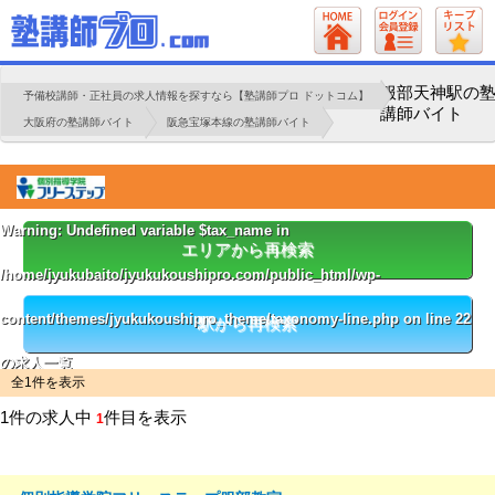
服部天神駅の
予備校講師・正社員の求人情報を探すなら【塾講師プロ ドットコム】
講師バイト
大阪府の塾講師バイト
阪急宝塚本線の塾講師バイト
Warning
: Undefined variable $tax_name in
エリアから再検索
/home/jyukubaito/jyukukoushipro.com/public_html/wp-
content/themes/jyukukoushipro_theme/taxonomy-line.php
on line
22
駅から再検索
の求人一覧
全1件を表示
1件の求人中
件目を表示
1