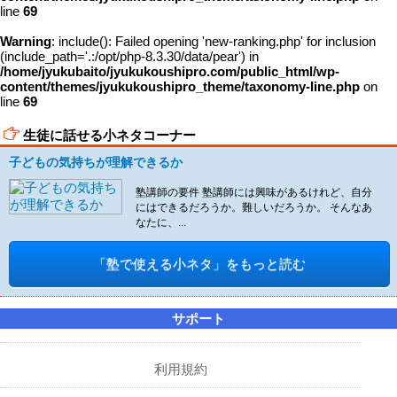
line
69
Warning
: include(): Failed opening 'new-ranking.php' for inclusion
(include_path='.:/opt/php-8.3.30/data/pear') in
/home/jyukubaito/jyukukoushipro.com/public_html/wp-
content/themes/jyukukoushipro_theme/taxonomy-line.php
on
line
69
生徒に話せる小ネタコーナー
子どもの気持ちが理解できるか
塾講師の要件 塾講師には興味があるけれど、自分
にはできるだろうか。難しいだろうか。 そんなあ
なたに、...
「塾で使える小ネタ」をもっと読む
サポート
利用規約