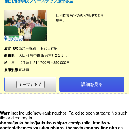
個別指導学院フリーステップ服部教室
個別指導教室の教室管理者を募
集中。
最寄り駅
阪急宝塚線 「服部天神駅」
勤務地
大阪府 豊中市 服部本町2-1-1…
給 与
【月給】 214,700円～350,000円
雇用形態
正社員
詳細を見る
キープする
Warning
: include(new-ranking.php): Failed to open stream: No such
file or directory in
/home/jyukubaito/jyukukoushipro.com/public_html/wp-
content/themes/jyukukoushipro_theme/taxonomy-line.php
on