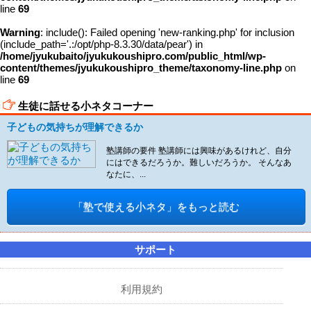
line
69
Warning
: include(): Failed opening 'new-ranking.php' for inclusion
(include_path='.:/opt/php-8.3.30/data/pear') in
/home/jyukubaito/jyukukoushipro.com/public_html/wp-
content/themes/jyukukoushipro_theme/taxonomy-line.php
on
line
69
生徒に話せる小ネタコーナー
子どもの気持ちが理解できるか
塾講師の要件 塾講師には興味があるけれど、自分
にはできるだろうか。難しいだろうか。 そんなあ
なたに、...
「塾で使える小ネタ」をもっと読む
サポート
利用規約