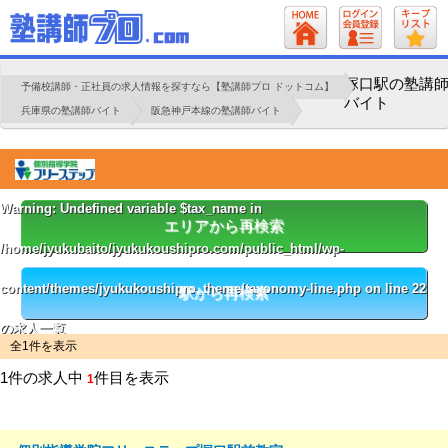
塚口駅の塾講
予備校講師・正社員の求人情報を探すなら【塾講師プロ ドットコム】
バイト
兵庫県の塾講師バイト
阪急神戸本線の塾講師バイト
Warning
: Undefined variable $tax_name in
エリアから再検索
/home/jyukubaito/jyukukoushipro.com/public_html/wp-
content/themes/jyukukoushipro_theme/taxonomy-line.php
on line
22
駅から再検索
の求人一覧
全1件を表示
1件の求人中
件目を表示
1