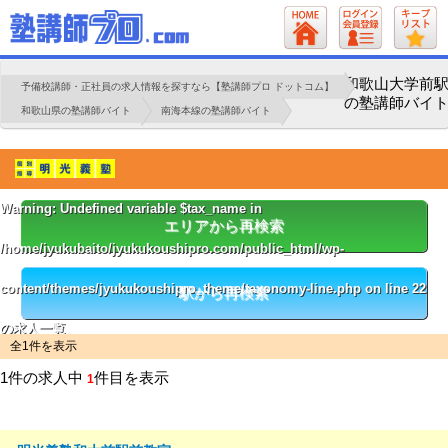
和歌山大学前
予備校講師・正社員の求人情報を探すなら【塾講師プロ ドットコム】
の塾講師バイ
和歌山県の塾講師バイト
南海本線の塾講師バイト
Warning
: Undefined variable $tax_name in
エリアから再検索
/home/jyukubaito/jyukukoushipro.com/public_html/wp-
content/themes/jyukukoushipro_theme/taxonomy-line.php
on line
22
駅から再検索
の求人一覧
全1件を表示
1件の求人中
件目を表示
1