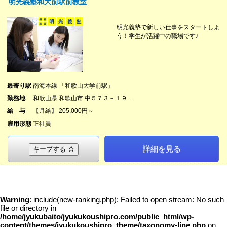
明光義塾和大前駅前教室
明光義塾で新しい仕事をスタートしよ
う！学生が活躍中の職場です♪
最寄り駅
南海本線 「和歌山大学前駅」
勤務地
和歌山県 和歌山市 中５７３－１９…
給 与
【月給】 205,000円～
雇用形態
正社員
詳細を見る
キープする
Warning
: include(new-ranking.php): Failed to open stream: No such
file or directory in
/home/jyukubaito/jyukukoushipro.com/public_html/wp-
content/themes/jyukukoushipro_theme/taxonomy-line.php
on