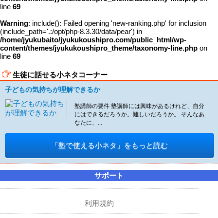
line
69
Warning
: include(): Failed opening 'new-ranking.php' for inclusion
(include_path='.:/opt/php-8.3.30/data/pear') in
/home/jyukubaito/jyukukoushipro.com/public_html/wp-
content/themes/jyukukoushipro_theme/taxonomy-line.php
on
line
69
生徒に話せる小ネタコーナー
子どもの気持ちが理解できるか
塾講師の要件 塾講師には興味があるけれど、自分
にはできるだろうか。難しいだろうか。 そんなあ
なたに、...
「塾で使える小ネタ」をもっと読む
サポート
利用規約