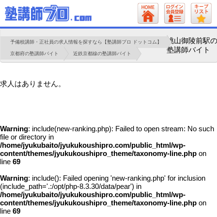
桃山御陵前駅
予備校講師・正社員の求人情報を探すなら【塾講師プロ ドットコム】
塾講師バイト
京都府の塾講師バイト
近鉄京都線の塾講師バイト
求人はありません。
Warning
: include(new-ranking.php): Failed to open stream: No such
file or directory in
/home/jyukubaito/jyukukoushipro.com/public_html/wp-
content/themes/jyukukoushipro_theme/taxonomy-line.php
on
line
69
Warning
: include(): Failed opening 'new-ranking.php' for inclusion
(include_path='.:/opt/php-8.3.30/data/pear') in
/home/jyukubaito/jyukukoushipro.com/public_html/wp-
content/themes/jyukukoushipro_theme/taxonomy-line.php
on
line
69