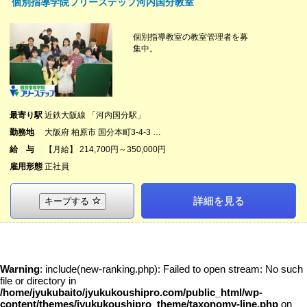
個別指導学院フリーステップ河内国分教室
個別指導教室の教室管理者を募
集中。
最寄り駅
近鉄大阪線 「河内国分駅」
勤務地
大阪府 柏原市 国分本町3-4-3 …
給 与
【月給】 214,700円～350,000円
雇用形態
正社員
詳細を見る
キープする
Warning
: include(new-ranking.php): Failed to open stream: No such
file or directory in
/home/jyukubaito/jyukukoushipro.com/public_html/wp-
content/themes/jyukukoushipro_theme/taxonomy-line.php
on