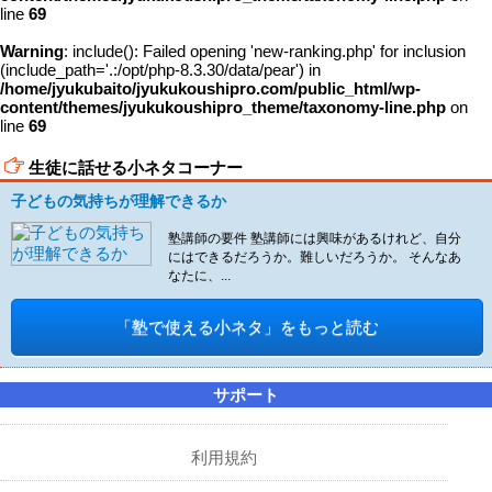
line
69
Warning
: include(): Failed opening 'new-ranking.php' for inclusion
(include_path='.:/opt/php-8.3.30/data/pear') in
/home/jyukubaito/jyukukoushipro.com/public_html/wp-
content/themes/jyukukoushipro_theme/taxonomy-line.php
on
line
69
生徒に話せる小ネタコーナー
子どもの気持ちが理解できるか
塾講師の要件 塾講師には興味があるけれど、自分
にはできるだろうか。難しいだろうか。 そんなあ
なたに、...
「塾で使える小ネタ」をもっと読む
サポート
利用規約