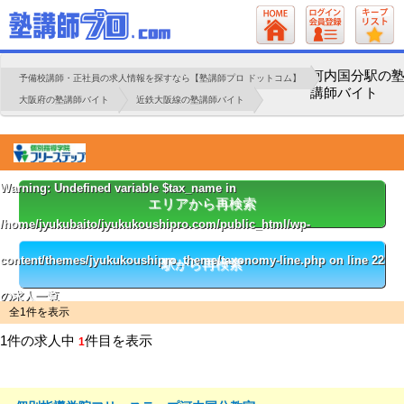
河内国分駅の
予備校講師・正社員の求人情報を探すなら【塾講師プロ ドットコム】
講師バイト
大阪府の塾講師バイト
近鉄大阪線の塾講師バイト
Warning
: Undefined variable $tax_name in
エリアから再検索
/home/jyukubaito/jyukukoushipro.com/public_html/wp-
content/themes/jyukukoushipro_theme/taxonomy-line.php
on line
22
駅から再検索
の求人一覧
全1件を表示
1件の求人中
件目を表示
1