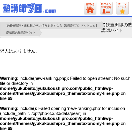
名鉄豊田線の
予備校講師・正社員の求人情報を探すなら【塾講師プロ ドットコム】
講師バイト
愛知県の塾講師バイト
求人はありません。
Warning
: include(new-ranking.php): Failed to open stream: No such
file or directory in
/home/jyukubaito/jyukukoushipro.com/public_html/wp-
content/themes/jyukukoushipro_theme/taxonomy-line.php
on
line
69
Warning
: include(): Failed opening 'new-ranking.php' for inclusion
(include_path='.:/opt/php-8.3.30/data/pear') in
/home/jyukubaito/jyukukoushipro.com/public_html/wp-
content/themes/jyukukoushipro_theme/taxonomy-line.php
on
line
69