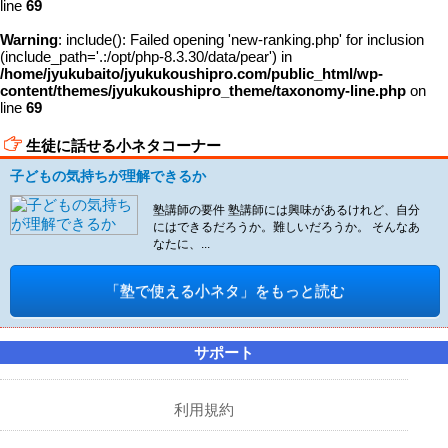
line
69
Warning
: include(): Failed opening 'new-ranking.php' for inclusion
(include_path='.:/opt/php-8.3.30/data/pear') in
/home/jyukubaito/jyukukoushipro.com/public_html/wp-
content/themes/jyukukoushipro_theme/taxonomy-line.php
on
line
69
生徒に話せる小ネタコーナー
子どもの気持ちが理解できるか
塾講師の要件 塾講師には興味があるけれど、自分
にはできるだろうか。難しいだろうか。 そんなあ
なたに、...
「塾で使える小ネタ」をもっと読む
サポート
利用規約