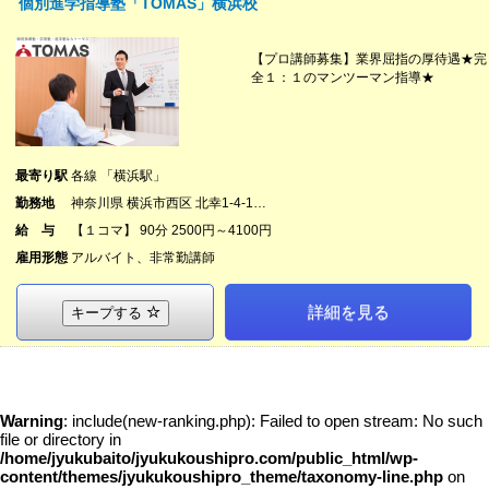
個別進学指導塾「TOMAS」横浜校
【プロ講師募集】業界屈指の厚待遇★完
全１：１のマンツーマン指導★
最寄り駅
各線 「横浜駅」
勤務地
神奈川県 横浜市西区 北幸1-4-1…
給 与
【１コマ】 90分 2500円～4100円
雇用形態
アルバイト、非常勤講師
詳細を見る
キープする
Warning
: include(new-ranking.php): Failed to open stream: No such
file or directory in
/home/jyukubaito/jyukukoushipro.com/public_html/wp-
content/themes/jyukukoushipro_theme/taxonomy-line.php
on