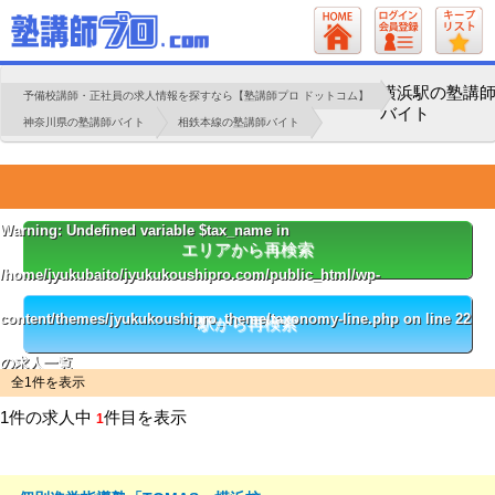
横浜駅の塾講
予備校講師・正社員の求人情報を探すなら【塾講師プロ ドットコム】
バイト
神奈川県の塾講師バイト
相鉄本線の塾講師バイト
Warning
: Undefined variable $tax_name in
エリアから再検索
/home/jyukubaito/jyukukoushipro.com/public_html/wp-
content/themes/jyukukoushipro_theme/taxonomy-line.php
on line
22
駅から再検索
の求人一覧
全1件を表示
1件の求人中
件目を表示
1