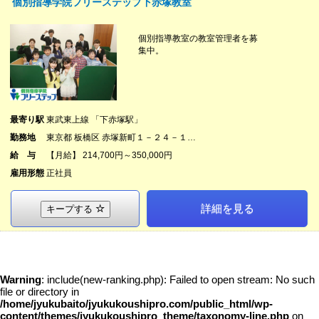
個別指導学院フリーステップ下赤塚教室
個別指導教室の教室管理者を募
集中。
最寄り駅
東武東上線 「下赤塚駅」
勤務地
東京都 板橋区 赤塚新町１－２４－１…
給 与
【月給】 214,700円～350,000円
雇用形態
正社員
詳細を見る
キープする
Warning
: include(new-ranking.php): Failed to open stream: No such
file or directory in
/home/jyukubaito/jyukukoushipro.com/public_html/wp-
content/themes/jyukukoushipro_theme/taxonomy-line.php
on