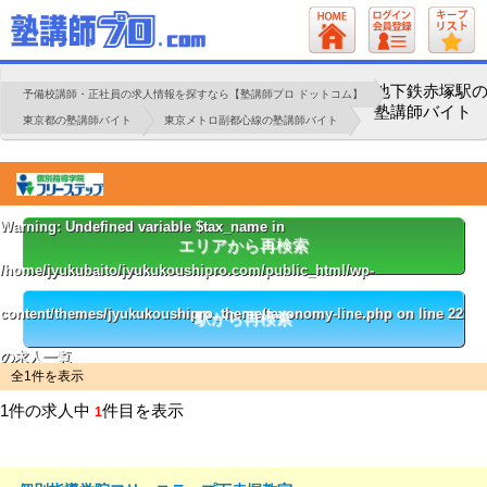
地下鉄赤塚駅
予備校講師・正社員の求人情報を探すなら【塾講師プロ ドットコム】
塾講師バイト
東京都の塾講師バイト
東京メトロ副都心線の塾講師バイト
Warning
: Undefined variable $tax_name in
エリアから再検索
/home/jyukubaito/jyukukoushipro.com/public_html/wp-
content/themes/jyukukoushipro_theme/taxonomy-line.php
on line
22
駅から再検索
の求人一覧
全1件を表示
1件の求人中
件目を表示
1