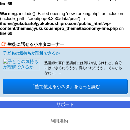
line
69
Warning
: include(): Failed opening 'new-ranking.php' for inclusion
(include_path='.:/opt/php-8.3.30/data/pear') in
/home/jyukubaito/jyukukoushipro.com/public_html/wp-
content/themes/jyukukoushipro_theme/taxonomy-line.php
on
line
69
生徒に話せる小ネタコーナー
子どもの気持ちが理解できるか
塾講師の要件 塾講師には興味があるけれど、自分
にはできるだろうか。難しいだろうか。 そんなあ
なたに、...
「塾で使える小ネタ」をもっと読む
サポート
利用規約