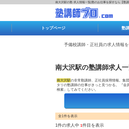
南大沢駅の塾 求人情報一覧|塾のお仕事を探すなら【塾講
トップページ
塾
予備校講師・正社員の求人情報を
南大沢駅の塾講師求人一
南大沢駅
の
非常勤講師
、正社員採用情報。集
タリの塾講師の仕事がきっと見つかる。 『会
検索」してみてください。
エリアで検索
全1件を表示
1件の求人中
件目を表示
1