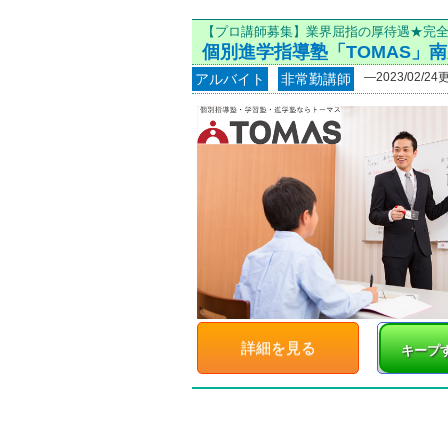
エリア
【プロ講師募集】業界屈指の厚待遇★完
個別進学指導塾「TOMAS」
―2023/02/24
アルバイト
非常勤講師
職種
非常勤講師
詳細を見る
キープ