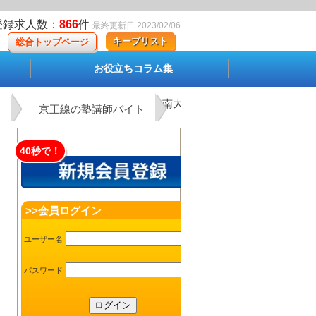
登録求人数：
866
件
最終更新日 2023/02/06
キープリスト
総合トップページ
お役立ちコラム集
南大沢駅の塾講師バイト
京王線の塾講師バイト
40秒で！
>>会員ログイン
ユーザー名
パスワード