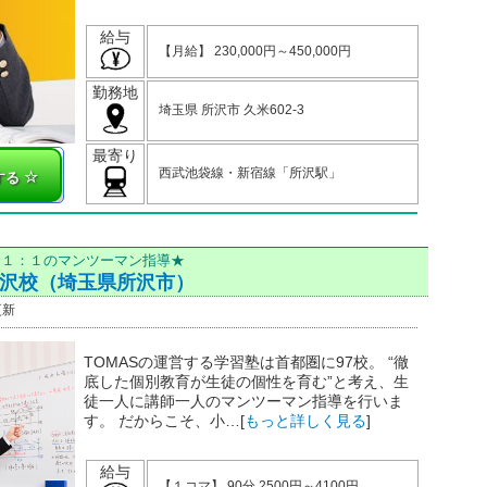
給与
【月給】 230,000円～450,000円
勤務地
埼玉県 所沢市 久米602-3
最寄り
西武池袋線・新宿線「所沢駅」
する
全１：１のマンツーマン指導★
所沢校（埼玉県所沢市）
更新
TOMASの運営する学習塾は首都圏に97校。 “徹
底した個別教育が生徒の個性を育む”と考え、生
徒一人に講師一人のマンツーマン指導を行いま
す。 だからこそ、小…[
もっと詳しく見る
]
給与
【１コマ】 90分 2500円～4100円