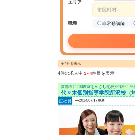
エリア
職種
非常勤講師
全4件を表示
4件の求人中
件目を表示
1～4
首都圏に200教室をめざし開校推進中！
代々木個別指導学院所沢校（
―2024/07/17更新
正社員