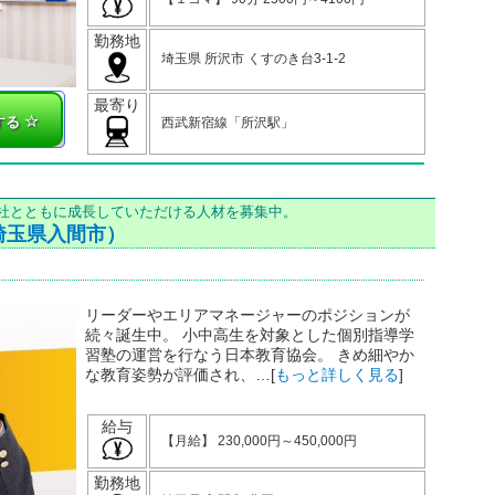
勤務地
埼玉県 所沢市 くすのき台3-1-2
最寄り
する
西武新宿線「所沢駅」
当社とともに成長していただける人材を募集中。
埼玉県入間市）
リーダーやエリアマネージャーのポジションが
続々誕生中。 小中高生を対象とした個別指導学
習塾の運営を行なう日本教育協会。 きめ細やか
な教育姿勢が評価され、…[
もっと詳しく見る
]
給与
【月給】 230,000円～450,000円
勤務地