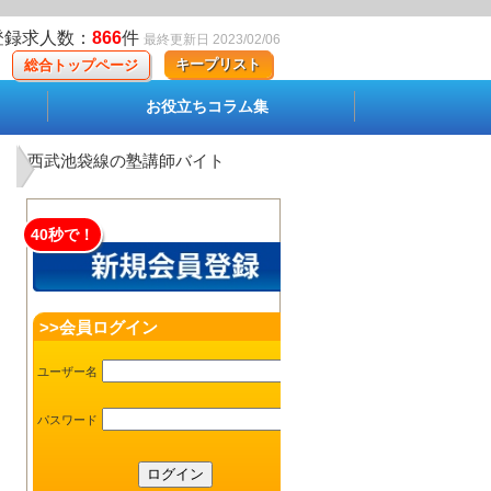
登録求人数：
866
件
最終更新日 2023/02/06
キープリスト
総合トップページ
お役立ちコラム集
西武池袋線の塾講師バイト
40秒で！
>>会員ログイン
ユーザー名
パスワード