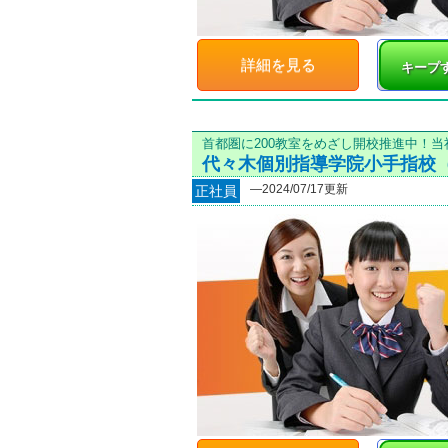
詳細を見る
キープ
首都圏に200教室をめざし開校推進中！
代々木個別指導学院小手指校
―2024/07/17更新
正社員