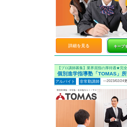
詳細を見る
キープ
【プロ講師募集】業界屈指の厚待遇★完
個別進学指導塾「TOMAS」
―2023/02/24
アルバイト
非常勤講師