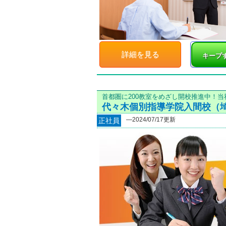
詳細を見る
キープ
首都圏に200教室をめざし開校推進中！
代々木個別指導学院入間校（
―2024/07/17更新
正社員