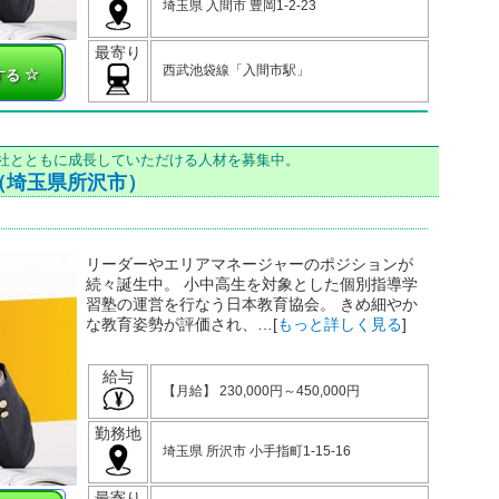
埼玉県 入間市 豊岡1-2-23
最寄り
西武池袋線「入間市駅」
する
当社とともに成長していただける人材を募集中。
（埼玉県所沢市）
リーダーやエリアマネージャーのポジションが
続々誕生中。 小中高生を対象とした個別指導学
習塾の運営を行なう日本教育協会。 きめ細やか
な教育姿勢が評価され、…[
もっと詳しく見る
]
給与
【月給】 230,000円～450,000円
勤務地
埼玉県 所沢市 小手指町1-15-16
最寄り