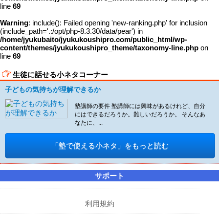
line
69
Warning
: include(): Failed opening 'new-ranking.php' for inclusion
(include_path='.:/opt/php-8.3.30/data/pear') in
/home/jyukubaito/jyukukoushipro.com/public_html/wp-
content/themes/jyukukoushipro_theme/taxonomy-line.php
on
line
69
生徒に話せる小ネタコーナー
子どもの気持ちが理解できるか
塾講師の要件 塾講師には興味があるけれど、自分
にはできるだろうか。難しいだろうか。 そんなあ
なたに、...
「塾で使える小ネタ」をもっと読む
サポート
利用規約