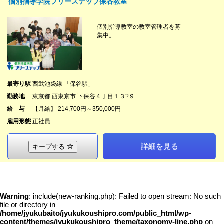
個別指導学院フリーステップ保谷教室
個別指導教室の教室管理者を募
集中。
最寄り駅
西武池袋線 「保谷駅」
勤務地
東京都 西東京市 下保谷４丁目１３?９…
給 与
【月給】 214,700円～350,000円
雇用形態
正社員
詳細を見る
キープする
Warning
: include(new-ranking.php): Failed to open stream: No such
file or directory in
/home/jyukubaito/jyukukoushipro.com/public_html/wp-
content/themes/jyukukoushipro_theme/taxonomy-line.php
on