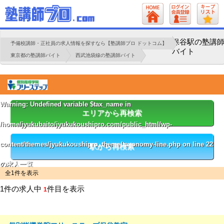
保谷駅の塾講
予備校講師・正社員の求人情報を探すなら【塾講師プロ ドットコム】
バイト
東京都の塾講師バイト
西武池袋線の塾講師バイト
Warning
: Undefined variable $tax_name in
エリアから再検索
/home/jyukubaito/jyukukoushipro.com/public_html/wp-
content/themes/jyukukoushipro_theme/taxonomy-line.php
on line
22
駅から再検索
の求人一覧
全1件を表示
1件の求人中
件目を表示
1