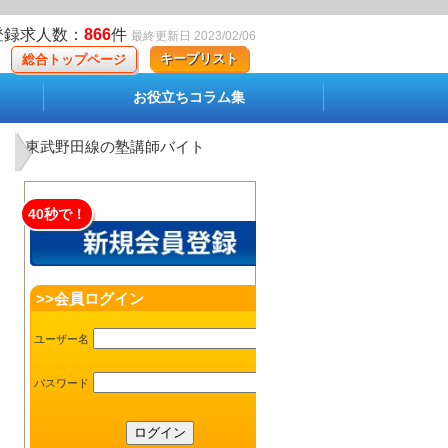
登録求人数：
866
件
最終更新日 2023/02/06
キープリスト
総合トップページ
お役立ちコラム集
東武野田線の塾講師バイト
40秒で！
>>会員ログイン
ユーザー名
パスワード