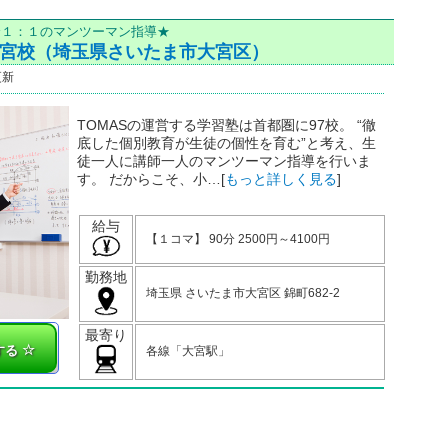
全１：１のマンツーマン指導★
大宮校（埼玉県さいたま市大宮区）
更新
正社員
契約社員
教室事務
TOMASの運営する学習塾は首都圏に97校。 “徹
この条件で塾を検索
底した個別教育が生徒の個性を育む”と考え、生
徒一人に講師一人のマンツーマン指導を行いま
す。 だからこそ、小…[
もっと詳しく見る
]
給与
【１コマ】 90分 2500円～4100円
勤務地
埼玉県 さいたま市大宮区 錦町682-2
最寄り
する
各線「大宮駅」