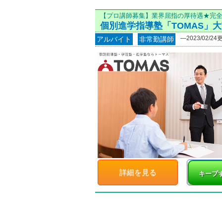
エリア
【プロ講師募集】業界屈指の厚待遇★完
個別進学指導塾「TOMAS」
―2023/02/24
アルバイト
非常勤講師
職種
非常勤講師
詳細を見る
キープ