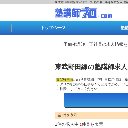
東武野田線の塾 求人情報一覧|塾のお仕事を探すなら【塾
トップページ
塾
予備校講師・正社員の求人情報を
東武野田線の塾講師求人
東武野田線
の
非常勤講師
、正社員採用情報。
ッタリの塾講師の仕事がきっと見つかる。 『
て検索」してみてください。
エリアで検索
全1件を表示
1件の求人中
件目を表示
1