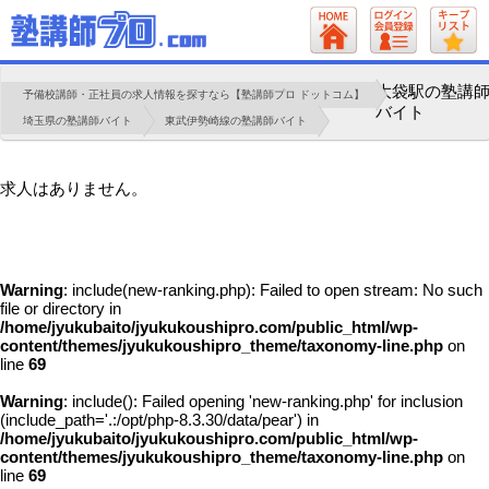
大袋駅の塾講
予備校講師・正社員の求人情報を探すなら【塾講師プロ ドットコム】
バイト
埼玉県の塾講師バイト
東武伊勢崎線の塾講師バイト
求人はありません。
Warning
: include(new-ranking.php): Failed to open stream: No such
file or directory in
/home/jyukubaito/jyukukoushipro.com/public_html/wp-
content/themes/jyukukoushipro_theme/taxonomy-line.php
on
line
69
Warning
: include(): Failed opening 'new-ranking.php' for inclusion
(include_path='.:/opt/php-8.3.30/data/pear') in
/home/jyukubaito/jyukukoushipro.com/public_html/wp-
content/themes/jyukukoushipro_theme/taxonomy-line.php
on
line
69