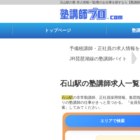
石山駅の塾 求人情報一覧|塾のお仕事を探すなら【塾講師
トップページ
塾
予備校講師・正社員の求人情報を
JR琵琶湖線の塾講師バイト
石山駅の塾講師求人一覧
石山駅
の
非常勤講師
、正社員採用情報。集団
リの塾講師の仕事がきっと見つかる。 『会員
索」してみてください。
エリアで検索