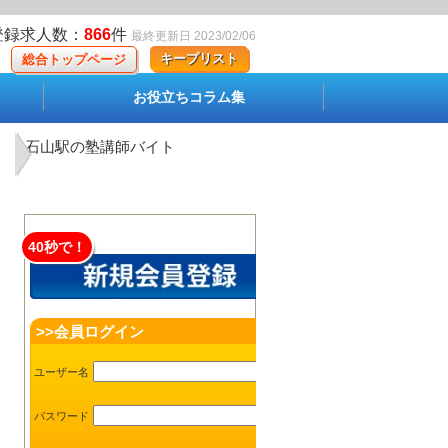
登録求人数：
866
件
最終更新日 2023/02/06
キープリスト
総合トップページ
お役立ちコラム集
石山駅の塾講師バイト
40秒で！
>>会員ログイン
ユーザー名
パスワード