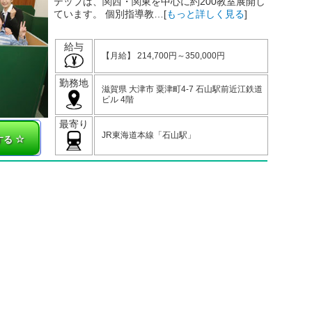
テップは、関西・関東を中心に約200教室展開し
ています。 個別指導教…[
もっと詳しく見る
]
給与
【月給】 214,700円～350,000円
勤務地
滋賀県 大津市 粟津町4-7 石山駅前近江鉄道
ビル 4階
最寄り
JR東海道本線「石山駅」
する