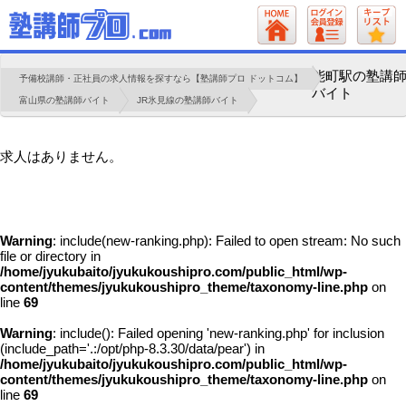
能町駅の塾講
予備校講師・正社員の求人情報を探すなら【塾講師プロ ドットコム】
バイト
富山県の塾講師バイト
JR氷見線の塾講師バイト
求人はありません。
Warning
: include(new-ranking.php): Failed to open stream: No such
file or directory in
/home/jyukubaito/jyukukoushipro.com/public_html/wp-
content/themes/jyukukoushipro_theme/taxonomy-line.php
on
line
69
Warning
: include(): Failed opening 'new-ranking.php' for inclusion
(include_path='.:/opt/php-8.3.30/data/pear') in
/home/jyukubaito/jyukukoushipro.com/public_html/wp-
content/themes/jyukukoushipro_theme/taxonomy-line.php
on
line
69