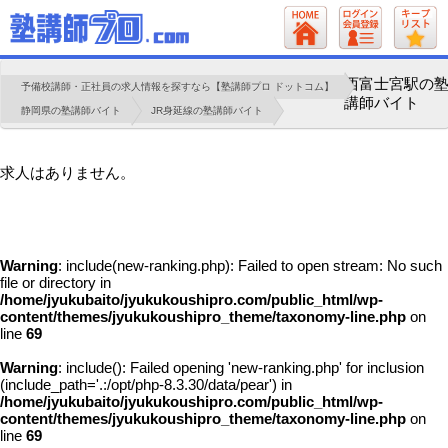
西富士宮駅の
予備校講師・正社員の求人情報を探すなら【塾講師プロ ドットコム】
講師バイト
静岡県の塾講師バイト
JR身延線の塾講師バイト
求人はありません。
Warning
: include(new-ranking.php): Failed to open stream: No such
file or directory in
/home/jyukubaito/jyukukoushipro.com/public_html/wp-
content/themes/jyukukoushipro_theme/taxonomy-line.php
on
line
69
Warning
: include(): Failed opening 'new-ranking.php' for inclusion
(include_path='.:/opt/php-8.3.30/data/pear') in
/home/jyukubaito/jyukukoushipro.com/public_html/wp-
content/themes/jyukukoushipro_theme/taxonomy-line.php
on
line
69