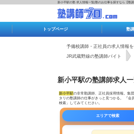
新小平駅の塾 求人情報一覧|塾のお仕事を探すなら【塾講
トップページ
塾
予備校講師・正社員の求人情報を
JR武蔵野線の塾講師バイト
新小平駅の塾講師求人一
新小平駅
の
非常勤講師
、正社員採用情報。集
タリの塾講師の仕事がきっと見つかる。 『会
検索」してみてください。
エリアで検索