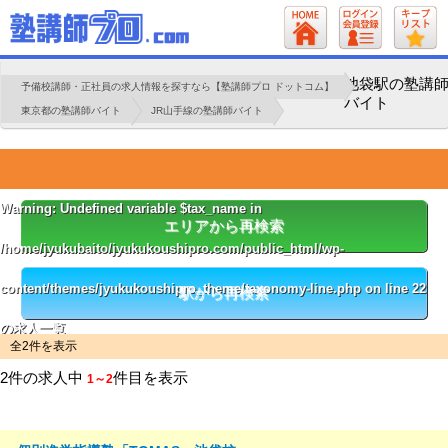
池袋駅の塾講
予備校講師・正社員の求人情報を探すなら【塾講師プロ ドットコム】
バイト
東京都の塾講師バイト
JR山手線の塾講師バイト
Warning
: Undefined variable $tax_name in
エリアから再検索
/home/jyukubaito/jyukukoushipro.com/public_html/wp-
content/themes/jyukukoushipro_theme/taxonomy-line.php
on line
22
駅から再検索
の求人一覧
全2件を表示
2件の求人中
件目を表示
1～2