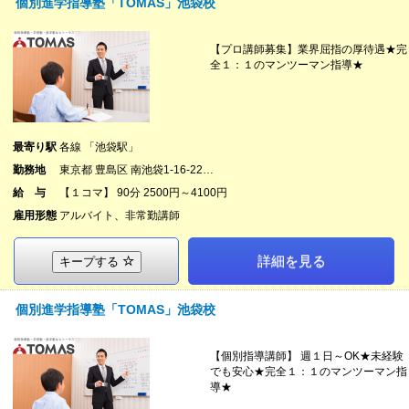
個別進学指導塾「TOMAS」池袋校
【プロ講師募集】業界屈指の厚待遇★完
全１：１のマンツーマン指導★
最寄り駅
各線 「池袋駅」
勤務地
東京都 豊島区 南池袋1-16-22…
給 与
【１コマ】 90分 2500円～4100円
雇用形態
アルバイト、非常勤講師
詳細を見る
キープする
個別進学指導塾「TOMAS」池袋校
【個別指導講師】 週１日～OK★未経験
でも安心★完全１：１のマンツーマン指
導★