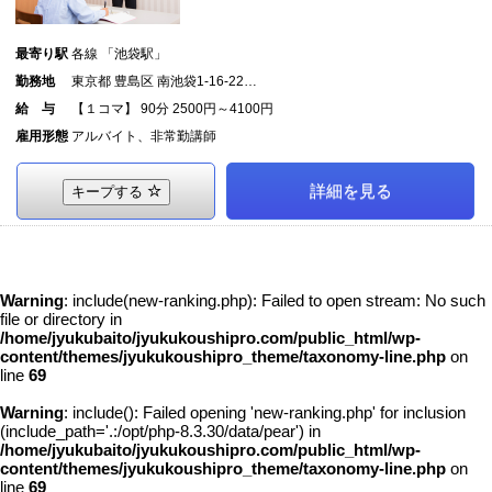
最寄り駅
各線 「池袋駅」
勤務地
東京都 豊島区 南池袋1-16-22…
給 与
【１コマ】 90分 2500円～4100円
雇用形態
アルバイト、非常勤講師
詳細を見る
キープする
Warning
: include(new-ranking.php): Failed to open stream: No such
file or directory in
/home/jyukubaito/jyukukoushipro.com/public_html/wp-
content/themes/jyukukoushipro_theme/taxonomy-line.php
on
line
69
Warning
: include(): Failed opening 'new-ranking.php' for inclusion
(include_path='.:/opt/php-8.3.30/data/pear') in
/home/jyukubaito/jyukukoushipro.com/public_html/wp-
content/themes/jyukukoushipro_theme/taxonomy-line.php
on
line
69