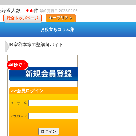
登録求人数：
866
件
最終更新日 2023/02/06
キープリスト
総合トップページ
お役立ちコラム集
JR宗谷本線の塾講師バイト
40秒で！
>>会員ログイン
ユーザー名
パスワード