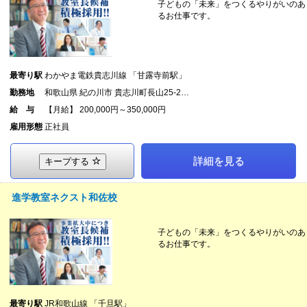
子どもの「未来」をつくるやりがいのあ
るお仕事です。
最寄り駅
わかやま電鉄貴志川線 「甘露寺前駅」
勤務地
和歌山県 紀の川市 貴志川町長山25-2…
給 与
【月給】 200,000円～350,000円
雇用形態
正社員
詳細を見る
キープする
進学教室ネクスト和佐校
子どもの「未来」をつくるやりがいのあ
るお仕事です。
最寄り駅
JR和歌山線 「千旦駅」