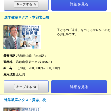
詳細を見る
キープする
進学教室ネクスト本部岩出校
子どもの「未来」をつくるやりがいのあ
るお仕事です。
最寄り駅
JR和歌山線 「岩出駅」
勤務地
和歌山県 岩出市 根来950-1…
給 与
【月給】 200,000円～350,000円
雇用形態
正社員
詳細を見る
キープする
進学教室ネクスト貴志川校