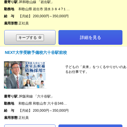
最寄り駅
JR和歌山線 「岩出駅」
勤務地
和歌山県 岩出市 清水３８４?１…
給 与
【月給】 200,000円～350,000円
雇用形態
正社員
詳細を見る
キープする
NEXT大学受験予備校六十谷駅前校
子どもの「未来」をつくるやりがいのあ
るお仕事です。
最寄り駅
JR阪和線 「六十谷駅」
勤務地
和歌山県 和歌山市 六十谷346…
給 与
【月給】 200,000円～350,000円
雇用形態
正社員