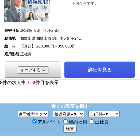
るお仕事です。
最寄り駅
JR和歌山線 「和歌山駅」
勤務地
和歌山県 和歌山市 堀止南ノ町4-24…
給 与
【月給】 200,000円～350,000円
雇用形態
正社員
詳細を見る
キープする
8件の求人中
件目を表示
1～8
近くの教室を探す
アルバイト
契約社員
正社員