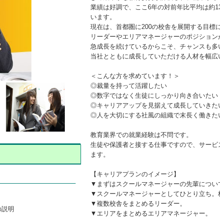
業績は好調で、ここ6年の対前年比平均は約1
います。
現在は、首都圏に200の校舎を展開する目標
リーダーやエリアマネージャーのポジション
急成長を続けているからこそ、チャンスも多
当社とともに成長していただける人材を幅広
＜こんな方を求めています！＞
◎裁量を持って活躍したい
◎数字ではなく生徒にしっかり向き合いたい
◎キャリアアップを見据えて成長していきた
◎人を大切にする社風の組織で末長く働きた
教育業界での就業経験は不問です。
生徒や保護者と接する仕事ですので、サービ
ます。
【キャリアプランのイメージ】
▼まずはスクールマネージャーの先輩につい
▼スクールマネージャーとしてひとり立ち。
▼複数校舎をまとめるリーダー。
の説明
▼エリアをまとめるエリアマネージャー。