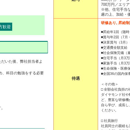
700万円／エリ
※他、住宅手当
慮の上、加給・
研修あり, 昇給制
方歓迎
■昇給年1回（随時
■賞与年2回（7月
■決算賞与（3月
■交通費全額支給
■社会保険完備（
■住宅手当（月3万
ただいた後、弊社担当者よ
■家族手当（月3万
■生命保険・医療
め、科目の勉強をする必要
■全国36の国内保
待遇
＜その他＞
□ 全額会社負担の
ダイヤモンド社や
ど、豊富な研修機
自ら学び、成長し
す。
ください。
□ 社員旅行
社員同士の親睦も