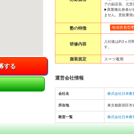
アの副店長、元営
■ 異業種出身者
ません。意欲重視
地域密着型
塾の特徴
入社後は約3ヵ月
研修内容
す。
服装規定
スーツ着用
運営会社情報
会社名
株式会社日本教
所在地
東京都新宿区市
教室一覧
株式会社日本教