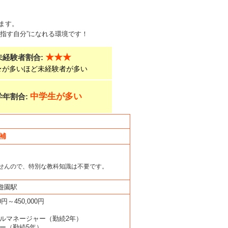
ます。
指す自分”になれる環境です！
★★★
未経験者割合:
★が多いほど未経験者が多い
中学生が多い
学年割合:
候補
せんので、特別な教科知識は不要です。
遊園駅
00円～450,000円
ールマネージャー（勤続2年）
ダー（勤続5年）