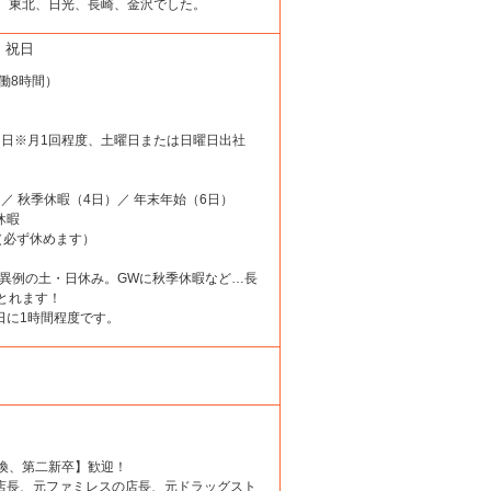
、東北、日光、長崎、金沢でした。
金, 祝日
（実働8時間）
土・日※月1回程度、土曜日または日曜日出社
）／ 秋季休暇（4日）／ 年末年始（6日）
休暇
日（必ず休めます）
は異例の土・日休み。GWに秋季休暇など…長
とれます！
日に1時間程度です。
換、第二新卒】歓迎！
の店長、元ファミレスの店長、元ドラッグスト