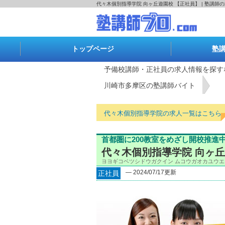
代々木個別指導学院 向ヶ丘遊園校 【正社員】 | 塾講師
トップページ
塾
予備校講師・正社員の求人情報を探す
川崎市多摩区の塾講師バイト
代々木個別指導学院の求人一覧はこちら
首都圏に200教室をめざし開校推
代々木個別指導学院 向ヶ丘
ヨヨギコベツシドウガクイン ムコウガオカユウエ
― 2024/07/17更新
正社員