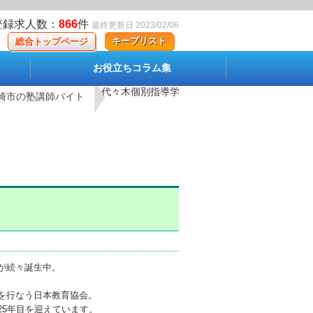
登録求人数：
866
件
最終更新日 2023/02/06
キープリスト
総合トップページ
お役立ちコラム集
代々木個別指導学院 向ヶ丘遊園校 【正社員】の求
崎市の塾講師バイト
が続々誕生中。
を行なう日本教育協会。
25年目を迎えています。