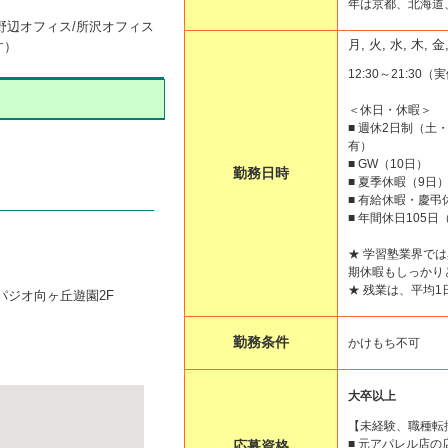
年は京都、北海道
淵野辺オフィス/所沢オフィス
月, 火, 水, 木, 
す）
12:30～21:30
＜休日・休暇＞
■ 週休2日制（
有）
■ GW（10日）
勤務日時
■ 夏季休暇（9日
■ 有給休暇・慶弔
■ 年間休日105
★ 学習塾業界で
期休暇もしっかり
★ 残業は、平均1
パジオ向ヶ丘遊園2F
勤務条件
かけもち不可
大卒以上
【未経験、職種転
■ 元アパレル店
応募資格