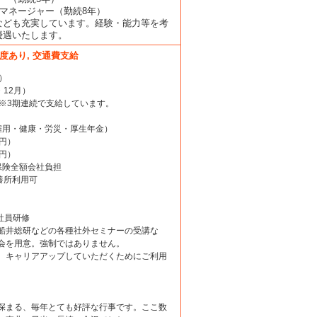
アマネージャー（勤続8年）
なども充実しています。経験・能力等を考
優遇いたします。
度あり, 交通費支給
）
・12月）
）※3期連続で支給しています。
雇用・健康・労災・厚生年金）
円）
円）
保険全額会社負担
養所利用可
社員研修
船井総研などの各種社外セミナーの受講な
会を用意。強制ではありません。
、キャリアアップしていただくためにご利用
深まる、毎年とても好評な行事です。ここ数