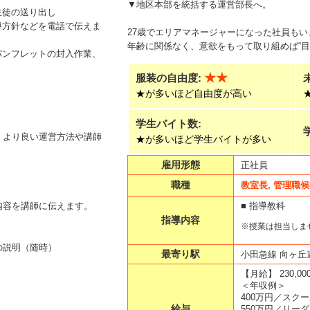
▼地区本部を統括する運営部長へ。
生徒の送り出し
導方針などを電話で伝えま
27歳でエリアマネージャーになった社員もい
年齢に関係なく、意欲をもって取り組めば“目
パンフレットの封入作業、
★★
服装の自由度:
★が多いほど自由度が高い
学生バイト数:
、より良い運営方法や講師
★が多いほど学生バイトが多い
雇用形態
正社員
職種
教室長, 管理職
■ 指導教科
内容を講師に伝えます。
指導内容
※授業は担当しま
の説明（随時）
最寄り駅
小田急線 向ヶ丘
【月給】
230,0
＜年収例＞
400万円／スク
給与
550万円／リー