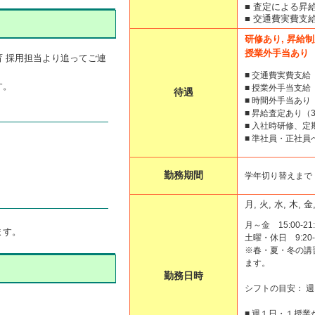
■ 査定による昇
■ 交通費実費支
研修あり, 昇給制
授業外手当あり
 採用担当より追ってご連
■ 交通費実費支給
す。
■ 授業外手当支
待遇
■ 時間外手当あり
■ 昇給査定あり（
■ 入社時研修、
■ 準社員・正社員
勤務期間
学年切り替えまで
月, 火, 水, 木, 金
月～金 15:00-21:
ます。
土曜・休日 9:20-2
※春・夏・冬の講
ます。
勤務日時
シフトの目安： 週
■ 週１日・１授