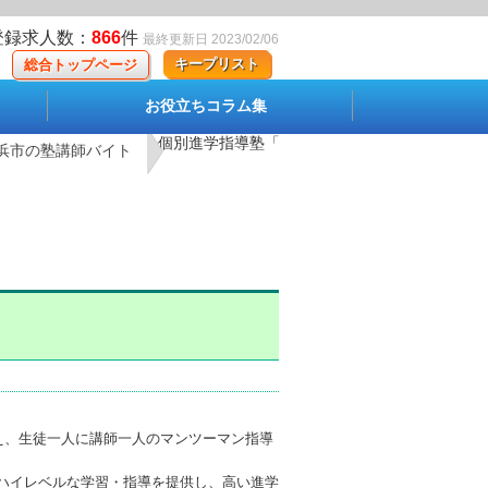
登録求人数：
866
件
最終更新日 2023/02/06
キープリスト
総合トップページ
お役立ちコラム集
個別進学指導塾「TOMAS」 上大岡校の求人情報<
浜市の塾講師バイト
え、生徒一人に講師一人のマンツーマン指導
ハイレベルな学習・指導を提供し、高い進学