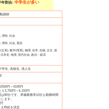
中学生が多い
学年割合:
常勤講師
 理科, 社会
 理科, 社会, 英語
系), 数学(理系), 物理, 化学, 生物, 古文, 漢
, 日本史, 地理, 現代社会, 政治・経済
中学生, 高校生, 浪人生
駅
 2500円～4100円
たり3,750円～6,150円
は80分です。準備業務等10分も勤務時間
生します。
2円
うえ時給を決定