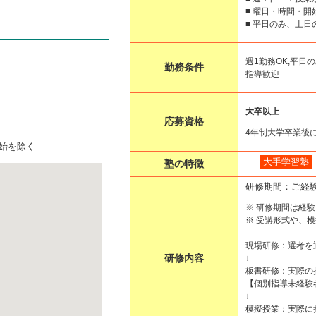
■ 曜日・時間・
■ 平日のみ、土
週1勤務OK,平日の
勤務条件
指導歓迎
大卒以上
応募資格
4年制大学卒業後
年始を除く
大手学習塾
塾の特徴
研修期間：ご経
※ 研修期間は経
※ 受講形式や、
現場研修：選考を
研修内容
↓
板書研修：実際の
【個別指導未経験
↓
模擬授業：実際に