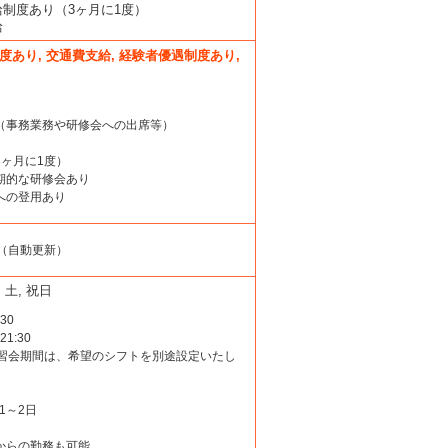
給制度あり（3ヶ月に1度）
給
度あり, 交通費支給, 経験者優遇制度あり,
給（事務業務や研修会への出席等）
3ヶ月に1度）
定期的な研修会あり
への登用あり
（自動更新）
, 土, 祝日
30
1:30
習会期間は、希望のシフトを別途設定いたし
1～2日
業からの勤務も可能