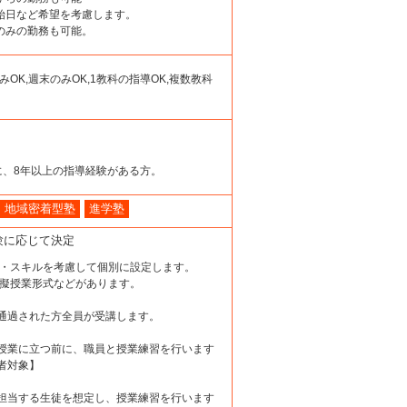
開始日など希望を考慮します。
日のみの勤務も可能。
みOK,週末のみOK,1教科の指導OK,複数教科
に、8年以上の指導経験がある方。
地域密着型塾
進学塾
験に応じて決定
験・スキルを考慮して個別に設定します。
模擬授業形式などがあります。
通過された方全員が受講します。
授業に立つ前に、職員と授業練習を行います
者対象】
担当する生徒を想定し、授業練習を行います