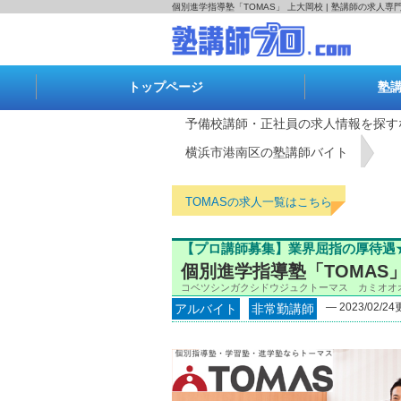
個別進学指導塾「TOMAS」 上大岡校 | 塾講師の求人
トップページ
塾
予備校講師・正社員の求人情報を探す
横浜市港南区の塾講師バイト
TOMASの求人一覧はこちら
【プロ講師募集】業界屈指の厚待遇
個別進学指導塾「TOMAS
コベツシンガクシドウジュクトーマス カミオオ
― 2023/02/2
アルバイト
非常勤講師