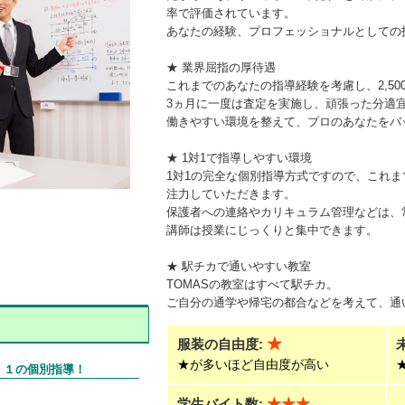
率で評価されています。
あなたの経験、プロフェッショナルとしての技
★ 業界屈指の厚待遇
これまでのあなたの指導経験を考慮し、2,5
3ヵ月に一度は査定を実施し、頑張った分適
働きやすい環境を整えて、プロのあなたをバ
★ 1対1で指導しやすい環境
1対1の完全な個別指導方式ですので、これ
注力していただきます。
保護者への連絡やカリキュラム管理などは、
講師は授業にじっくりと集中できます。
★ 駅チカで通いやすい教室
TOMASの教室はすべて駅チカ。
ご自分の通学や帰宅の都合などを考えて、通
★
服装の自由度:
★が多いほど自由度が高い
：１の個別指導！
学生バイト数:
★★★