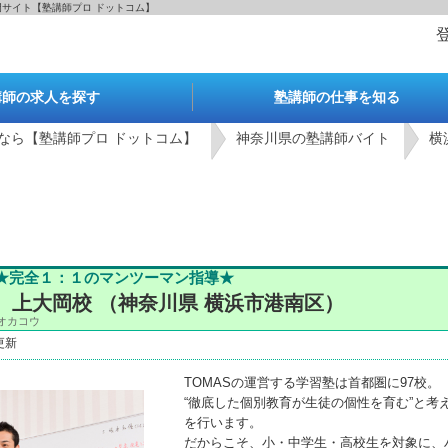
専門サイト【塾講師プロ ドットコム】
講師の求人を探す
塾講師の仕事を知る
なら【塾講師プロ ドットコム】
神奈川県の塾講師バイト
横
★完全１：１のマンツーマン指導★
」 上大岡校 （神奈川県 横浜市港南区）
オカコウ
4更新
TOMASの運営する学習塾は首都圏に97校。
“徹底した個別教育が生徒の個性を育む”と考
を行います。
だからこそ、小・中学生・高校生を対象に、