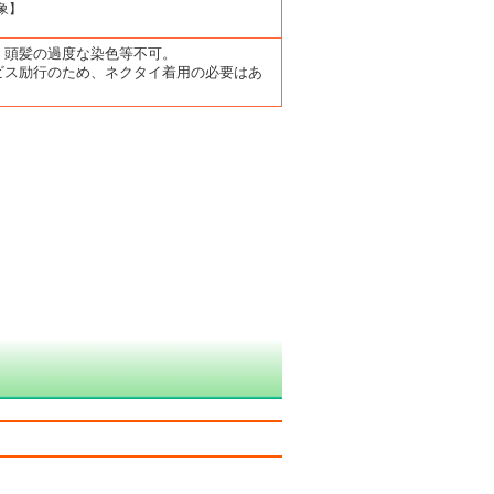
象】
。頭髪の過度な染色等不可。
ビス励行のため、ネクタイ着用の必要はあ