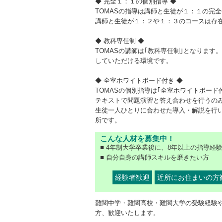
◆ 完全１：１の個別指導 ◆
TOMASの指導は講師と生徒が１：１の完
講師と生徒が１：２や１：３のコースは存
◆ 教科専任制 ◆
TOMASの講師は｢教科専任制｣となります
していただける環境です。
◆ 全室ホワイトボード付き ◆
TOMASの個別指導は｢全室ホワイトボード
テキストで問題演習と答え合わせを行うの
生徒一人ひとりに合わせた導入・解説を行
所です。
こんな人材を募集中！
■ 4年制大学卒業後に、8年以上の指導経
■ 自分自身の講師スキルを磨きたい方
経験者歓迎
近所にお住まいの方
難関中学・難関高校・難関大学の受験経験
方、歓迎いたします。