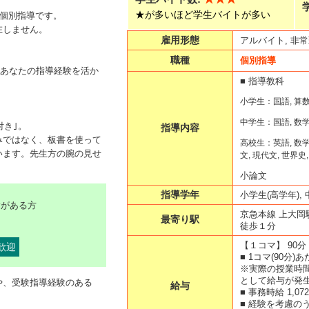
★が多いほど学生バイトが多い
全個別指導です。
在しません。
雇用形態
アルバイト, 非
職種
個別指導
。あなたの指導経験を活か
■ 指導教科
小学生：国語, 算数,
中学生：国語, 数学,
付き｣。
指導内容
みではなく、板書を使って
高校生：英語, 数学(文
います。先生方の腕の見せ
文, 現代文, 世界史
小論文
指導学年
小学生(高学年), 
験がある方
京急本線 上大岡
最寄り駅
徒歩１分
【１コマ】
90分
歓迎
■ 1コマ(90分)あ
※実際の授業時間
として給与が発
や、受験指導経験のある
給与
■ 事務時給 1,07
■ 経験を考慮の