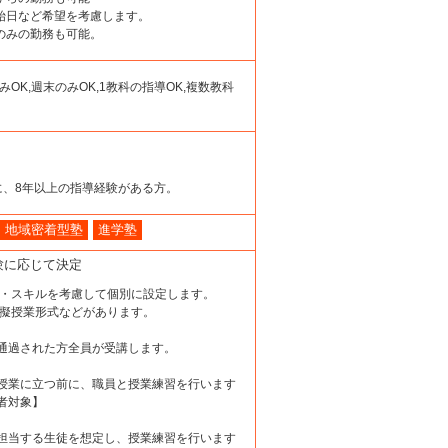
開始日など希望を考慮します。
日のみの勤務も可能。
みOK,週末のみOK,1教科の指導OK,複数教科
に、8年以上の指導経験がある方。
地域密着型塾
進学塾
験に応じて決定
験・スキルを考慮して個別に設定します。
模擬授業形式などがあります。
通過された方全員が受講します。
授業に立つ前に、職員と授業練習を行います
者対象】
担当する生徒を想定し、授業練習を行います