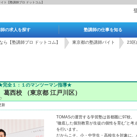
門サイト【塾講師プロ ドットコム】
講師の求人を探す
塾講師の仕事を知る
なら【塾講師プロ ドットコム】
東京都の塾講師バイト
23
★完全１：１のマンツーマン指導★
」 葛西校 （東京都 江戸川区）
ウ
4更新
TOMASの運営する学習塾は首都圏に97校。
“徹底した個別教育が生徒の個性を育む”と考
を行います。
だからこそ、小・中学生・高校生を対象に、