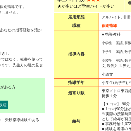
★が多いほど学生バイトが多い
全個別指導です。
在しません。
雇用形態
アルバイト, 非
職種
個別指導
。あなたの指導経験を活か
■ 指導教科
小学生：国語, 算数,
中学生：国語, 数学,
付き｣。
指導内容
みではなく、板書を使って
高校生：英語, 数学(文
います。先生方の腕の見せ
文, 現代文, 世界史
小論文
指導学年
小学生(高学年), 
験がある方
東京メトロ東西線
最寄り駅
徒歩１分
【１コマ】
90分
歓迎
■ 1コマ(90分)あ
※実際の授業時間
として給与が発
や、受験指導経験のある
給与
■ 事務時給 1,07
■ 経験を考慮の