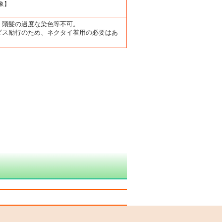
象】
。頭髪の過度な染色等不可。
ビス励行のため、ネクタイ着用の必要はあ