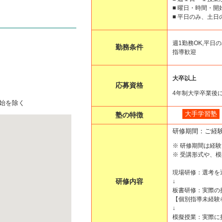
■ 曜日・時間・
■ 平日のみ、土
週1勤務OK,平日の
勤務条件
指導歓迎
大卒以上
応募資格
4年制大学卒業後
年始を除く
大手学習塾
塾の特徴
研修期間：ご経
※ 研修期間は経
※ 受講形式や、
現場研修：選考を
研修内容
↓
板書研修：実際の
【個別指導未経験
↓
模擬授業：実際に