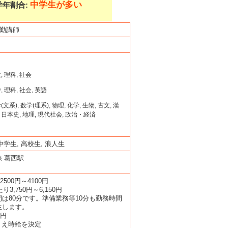
中学生が多い
学年割合:
常勤講師
 理科, 社会
 理科, 社会, 英語
系), 数学(理系), 物理, 化学, 生物, 古文, 漢
, 日本史, 地理, 現代社会, 政治・経済
中学生, 高校生, 浪人生
 葛西駅
 2500円～4100円
たり3,750円～6,150円
は80分です。準備業務等10分も勤務時間
生します。
2円
うえ時給を決定