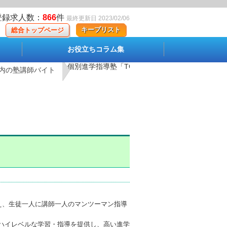
登録求人数：
866
件
最終更新日 2023/02/06
キープリスト
総合トップページ
お役立ちコラム集
個別進学指導塾「TOMAS」 葛西校の求人情報</s
区内の塾講師バイト
え、生徒一人に講師一人のマンツーマン指導
ハイレベルな学習・指導を提供し、高い進学