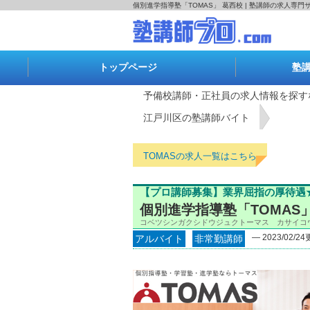
個別進学指導塾「TOMAS」 葛西校 | 塾講師の求人専
トップページ
塾
予備校講師・正社員の求人情報を探す
江戸川区の塾講師バイト
TOMASの求人一覧はこちら
【プロ講師募集】業界屈指の厚待遇
個別進学指導塾「TOMAS
コベツシンガクシドウジュクトーマス カサイコ
― 2023/02/2
アルバイト
非常勤講師