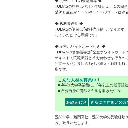
◆ 完全１：１の個別指導 ◆
TOMASの指導は講師と生徒が１：１の完
講師と生徒が１：２や１：３のコースは存
◆ 教科専任制 ◆
TOMASの講師は｢教科専任制｣となります
していただける環境です。
◆ 全室ホワイトボード付き ◆
TOMASの個別指導は｢全室ホワイトボード
テキストで問題演習と答え合わせを行うの
生徒一人ひとりに合わせた導入・解説を行
所です。
こんな人材を募集中！
■ 4年制大学卒業後に、8年以上の指導経
■ 自分自身の講師スキルを磨きたい方
経験者歓迎
近所にお住まいの方
難関中学・難関高校・難関大学の受験経験
方、歓迎いたします。