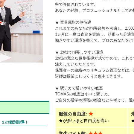
率で評価されています。
あなたの経験、プロフェッショナルとしての技
★ 業界屈指の厚待遇
これまでのあなたの指導経験を考慮し、2,5
3ヵ月に一度は査定を実施し、頑張った分適
働きやすい環境を整えて、プロのあなたをバ
★ 1対1で指導しやすい環境
1対1の完全な個別指導方式ですので、これ
注力していただきます。
保護者への連絡やカリキュラム管理などは、
講師は授業にじっくりと集中できます。
★ 駅チカで通いやすい教室
TOMASの教室はすべて駅チカ。
ご自分の通学や帰宅の都合などを考えて、通
★
服装の自由度:
★が多いほど自由度が高い
：１の個別指導！
学生バイト数:
★★★