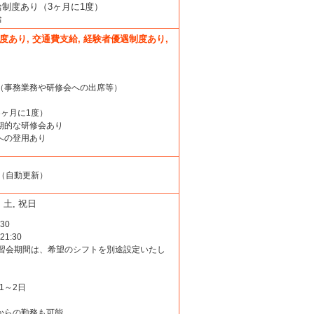
給制度あり（3ヶ月に1度）
給
度あり, 交通費支給, 経験者優遇制度あり,
給（事務業務や研修会への出席等）
3ヶ月に1度）
定期的な研修会あり
への登用あり
（自動更新）
, 土, 祝日
30
1:30
習会期間は、希望のシフトを別途設定いたし
1～2日
業からの勤務も可能