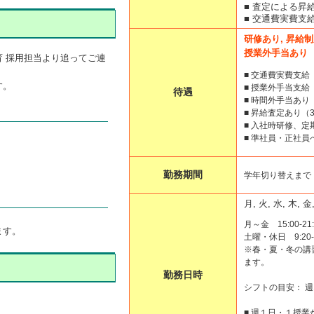
■ 査定による昇
■ 交通費実費支
研修あり, 昇給制
授業外手当あり
 採用担当より追ってご連
■ 交通費実費支給
す。
■ 授業外手当支
待遇
■ 時間外手当あり
■ 昇給査定あり（
■ 入社時研修、
■ 準社員・正社員
勤務期間
学年切り替えまで
月, 火, 水, 木, 金
月～金 15:00-21:
ます。
土曜・休日 9:20-2
※春・夏・冬の講
ます。
勤務日時
シフトの目安： 週
■ 週１日・１授