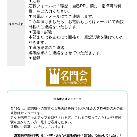
▼応募
応募フォームの「職歴・自己PR」欄に「指導可能科
目」をご入力ください。
▼お電話・メールにてご連絡します。
ご応募頂けましたら、お電話もしくはメールにて面接
採用の流れ
日程のご連絡をいたします。
▼面接・試験
本部または各支社にて面接と、筆記試験を受けていた
だきます。
▼選考結果のご連絡
選考結果のご連絡をさせていただきます。
▼登録
担当者よりメッセージ
名門会は、難関校への豊富な合格実績を持つ100%社会人プロ教師のみの家
庭教師センターです。
更なる指導スキルアップを目指される方、これまで培ってこられた指導経
験を生かしたい方、是非ご応募ください。
皆様のご応募、お待ちしております。
【家庭教師/個別指導】週１～OK・あなたの指導経験を「名門会」で生かしてください！