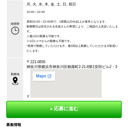
月, 火, 水, 木, 金, 土, 日, 祝日
10:00～22:00
原則10:00～22:00内で、1授業(120分)以上が基本となります。
時間帯
勤務曜日は担当される生徒さんの希望により、ご相談の上決定いたしま
す。
☆週1日の勤務も可能です。
☆1日1コマからの勤務も可能です。
*長期で勤務していただける方、週2回以上勤務していただける方歓迎い
たします。
〒221-0835
神奈川県横浜市神奈川区鶴屋町2-21-8第1安田ビル2・3
勤務地
Ｆ
» 応募に進む
募集情報