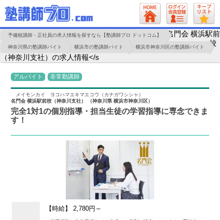
名門会 横浜駅前
予備校講師・正社員の求人情報を探すなら【塾講師プロ ドットコム】
校
神奈川県の塾講師バイト
横浜市の塾講師バイト
横浜市神奈川区の塾講師バイト
（神奈川支社）の求人情報</s
アルバイト
非常勤講師
メイモンカイ ヨコハマエキマエコウ（カナガワシシャ）
名門会 横浜駅前校（神奈川支社） （神奈川県 横浜市神奈川区）
完全1対1の個別指導・担当生徒の学習指導に専念できま
す！
【時給】 2,780円～