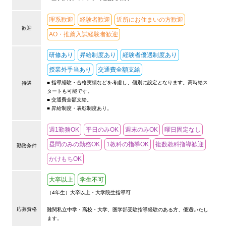
理系歓迎
経験者歓迎
近所にお住まいの方歓迎
歓迎
AO・推薦入試経験者歓迎
研修あり
昇給制度あり
経験者優遇制度あり
授業外手当あり
交通費全額支給
■ 指導経験・合格実績などを考慮し、個別に設定となります。高時給ス
待遇
タートも可能です。
■ 交通費全額支給。
■ 昇給制度・表彰制度あり。
週1勤務OK
平日のみOK
週末のみOK
曜日固定なし
昼間のみの勤務OK
1教科の指導OK
複数教科指導歓迎
勤務条件
かけもちOK
大卒以上
学生不可
（4年生）大卒以上・大学院生指導可
応募資格
難関私立中学・高校・大学、医学部受験指導経験のある方、優遇いたし
ます。