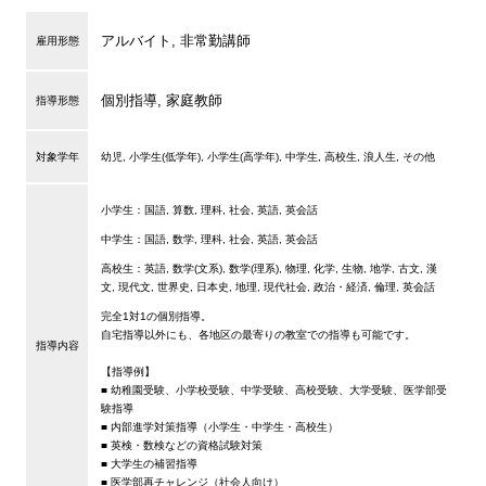
アルバイト, 非常勤講師
雇用形態
個別指導, 家庭教師
指導形態
対象学年
幼児, 小学生(低学年), 小学生(高学年), 中学生, 高校生, 浪人生, その他
小学生：国語, 算数, 理科, 社会, 英語, 英会話
中学生：国語, 数学, 理科, 社会, 英語, 英会話
高校生：英語, 数学(文系), 数学(理系), 物理, 化学, 生物, 地学, 古文, 漢
文, 現代文, 世界史, 日本史, 地理, 現代社会, 政治・経済, 倫理, 英会話
完全1対1の個別指導。
自宅指導以外にも、各地区の最寄りの教室での指導も可能です。
指導内容
【指導例】
■ 幼稚園受験、小学校受験、中学受験、高校受験、大学受験、医学部受
験指導
■ 内部進学対策指導（小学生・中学生・高校生）
■ 英検・数検などの資格試験対策
■ 大学生の補習指導
■ 医学部再チャレンジ（社会人向け）