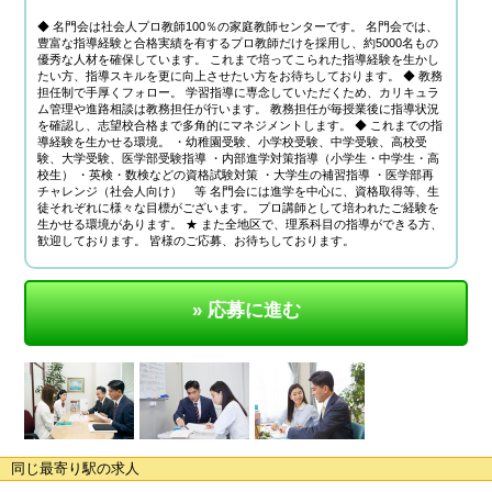
◆ 名門会は社会人プロ教師100％の家庭教師センターです。 名門会では、
豊富な指導経験と合格実績を有するプロ教師だけを採用し、約5000名もの
優秀な人材を確保しています。 これまで培ってこられた指導経験を生かし
たい方、指導スキルを更に向上させたい方をお待ちしております。 ◆ 教務
担任制で手厚くフォロー。 学習指導に専念していただくため、カリキュラ
ム管理や進路相談は教務担任が行います。 教務担任が毎授業後に指導状況
を確認し、志望校合格まで多角的にマネジメントします。 ◆ これまでの指
導経験を生かせる環境。 ・幼稚園受験、小学校受験、中学受験、高校受
験、大学受験、医学部受験指導 ・内部進学対策指導（小学生・中学生・高
校生） ・英検・数検などの資格試験対策 ・大学生の補習指導 ・医学部再
チャレンジ（社会人向け） 等 名門会には進学を中心に、資格取得等、生
徒それぞれに様々な目標がございます。 プロ講師として培われたご経験を
生かせる環境があります。 ★ また全地区で、理系科目の指導ができる方、
歓迎しております。 皆様のご応募、お待ちしております。
» 応募に進む
同じ最寄り駅の求人