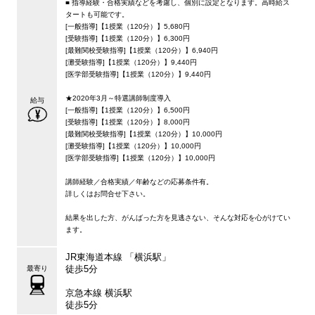
■ 指導経験・合格実績などを考慮し、個別に設定となります。高時給ス
タートも可能です。
[一般指導]【1授業（120分）】5,680円
[受験指導]【1授業（120分）】6,300円
[最難関校受験指導]【1授業（120分）】6,940円
[灘受験指導]【1授業（120分）】9,440円
[医学部受験指導]【1授業（120分）】9,440円
★2020年3月～特選講師制度導入
給与
[一般指導]【1授業（120分）】6,500円
[受験指導]【1授業（120分）】8,000円
[最難関校受験指導]【1授業（120分）】10,000円
[灘受験指導]【1授業（120分）】10,000円
[医学部受験指導]【1授業（120分）】10,000円
講師経験／合格実績／年齢などの応募条件有。
詳しくはお問合せ下さい。
結果を出した方、がんばった方を見逃さない、そんな対応を心がけてい
ます。
JR東海道本線 「横浜駅」
徒歩5分
最寄り
京急本線 横浜駅
徒歩5分