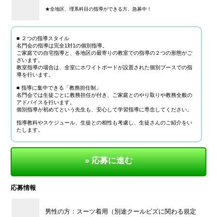
★全地区、理系科目の指導ができる方、急募中！
■ ２つの指導スタイル
名門会の指導は完全1対1の個別指導。
ご家庭での自宅指導と、各地区の最寄りの教室での指導の２つの形態がご
ざいます。
教室指導の場合は、全室にホワイトボードが設置された個別ブースでの指
導を行います。
■ 指導に集中できる「教務担任制」
名門会では生徒ごとに教務担任が付き、ご家庭とのやり取りや教務全般の
アドバイスを行います。
個別指導が初めてという先生も、安心して学習指導に専念してください。
指導教科やスケジュール、生徒との相性も考慮し、生徒さんのご紹介をい
たします。
» 応募に進む
応募情報
男性の方：スーツ着用（別途クールビズに関わる規定