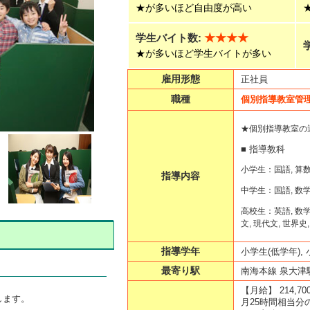
★が多いほど自由度が高い
学生バイト数:
★★★★
★が多いほど学生バイトが多い
雇用形態
正社員
職種
個別指導教室管
★個別指導教室の
■ 指導教科
小学生：国語, 算数,
指導内容
中学生：国語, 数学,
高校生：英語, 数学(文
文, 現代文, 世界史
指導学年
小学生(低学年), 
最寄り駅
南海本線 泉大津
【月給】
214,7
します。
月25時間相当分