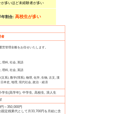
★が多いほど未経験者が多い
高校生が多い
学年割合:
理者
運営管理全般をお任せいたします。
 理科, 社会, 英語
 理科, 社会, 英語
系), 数学(理系), 物理, 化学, 生物, 古文, 漢
, 日本史, 地理, 現代社会, 政治・経済
小学生(高学年), 中学生, 高校生, 浪人生
駅
00円～350,000円
の固定残業代として月33,700円を月給に含