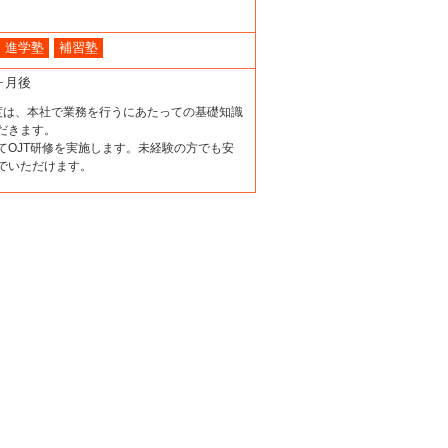
進学塾
補習塾
ヶ月後
度は、本社で業務を行うにあたっての基礎知識
だきます。
てOJT研修を実施します。未経験の方でも安
でいただけます。