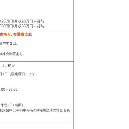
。
26万円/月収28万円＋賞与
50万円/月収35万円＋賞与
度あり, 交通費支給
賞与年２回。
持株会制度あり。
, 土, 祝日
日1日（固定曜日）です。
00～22:00
（休憩1日1時間）
期講習中は午前中からの8時間勤務の場合もあ