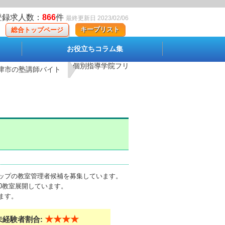
登録求人数：
866
件
最終更新日 2023/02/06
キープリスト
総合トップページ
お役立ちコラム集
個別指導学院フリーステップ 泉大津教室【正社
津市の塾講師バイト
ップの教室管理者候補を募集しています。
0教室展開しています。
ます。
★★★★
未経験者割合: