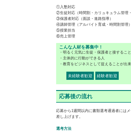
①入塾対応
②生徒対応（時間割・カリュキュラム管理
③保護者対応（面談・進路指導）
④講師管理（アルバイト育成・時間割管理
⑤授業担当
⑥売上管理
こんな人材を募集中！
・明るく元気に生徒・保護者と接するこ
・主体的に行動ができる人
・教育をビジネスとして捉えることが出
未経験者歓迎
経験者歓迎
応募後の流れ
応募から1週間以内に書類選考通過者には
差し上げます。
選考方法