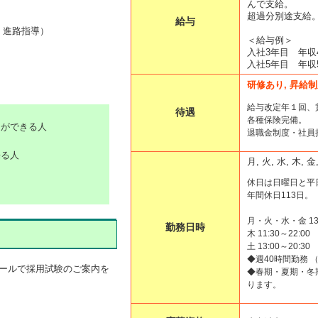
んで支給。
超過分別途支給
給与
・進路指導）
＜給与例＞
入社3年目 年収4
）
入社5年目 年収5
研修あり, 昇給制
給与改定年１回、
待遇
各種保険完備。
とができる人
退職金制度・社員
来る人
月, 火, 水, 木, 金
休日は日曜日と平
年間休日113日。
月・火・水・金 13:
勤務日時
木 11:30～22:00
土 13:00～20:30
◆週40時間勤務 
メールで採用試験のご案内を
◆春期・夏期・冬
ります。