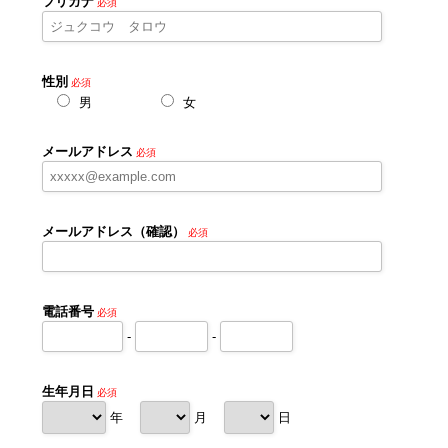
フリガナ
必須
性別
必須
男
女
メールアドレス
必須
メールアドレス（確認）
必須
電話番号
必須
-
-
生年月日
必須
年
月
日